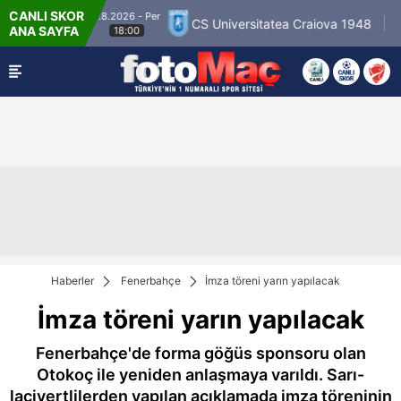
CANLI SKOR
6.8.2026 - Per
loseura
CS Universitatea Craiova 1948
FC I
ANA SAYFA
18:00
Haberler
Fenerbahçe
İmza töreni yarın yapılacak
İmza töreni yarın yapılacak
Fenerbahçe'de forma göğüs sponsoru olan
Otokoç ile yeniden anlaşmaya varıldı. Sarı-
lacivertlilerden yapılan açıklamada imza töreninin