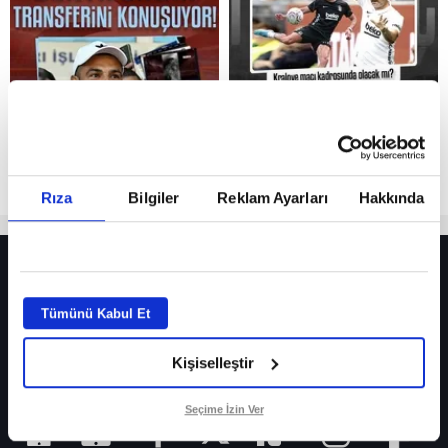
Reddet
Rıza
Bilgiler
Reklam Ayarları
Hakkında
HER YERDE!
Fenerbahçe’de sürpriz ayrılık ihtimali! Devre arasında gelmişti
Tümünü Kabul Et
Fenerbahçe’nin yeni transferi Mason Greenwood için olay sözler!
Kişiselleştir
Galatasaray’da rota yeniden Thiago Almada!
iPhone
Seçime İzin Ver