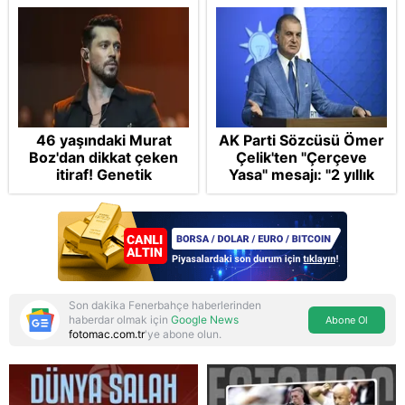
46 yaşındaki Murat
AK Parti Sözcüsü Ömer
Boz'dan dikkat çeken
Çelik'ten "Çerçeve
itiraf! Genetik
Yasa" mesajı: "2 yıllık
korkusunu açıkladı
sürecin en önemli
aşamasındayız"
Son dakika Fenerbahçe haberlerinden
haberdar olmak için
Google News
Abone Ol
fotomac.com.tr
'ye abone olun.