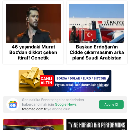
46 yaşındaki Murat
Başkan Erdoğan'ın
Boz'dan dikkat çeken
Cidde çıkarmasının arka
itiraf! Genetik
planı! Suudi Arabistan
korkusunu açıkladı
ve Pakistan'la Mekke
Anlaşması: "Tel Aviv için
'ölümcül ittifak"
Son dakika Fenerbahçe haberlerinden
haberdar olmak için
Google News
Abone Ol
fotomac.com.tr
'ye abone olun.