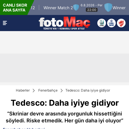
CANLI SKOR
6.8.2026 - Per
inner Match 12
Winner Match 2
Winner Mat
ANA SAYFA
22:00
Haberler
Fenerbahçe
Tedesco: Daha iyiye gidiyor
Tedesco: Daha iyiye gidiyor
“Skriniar devre arasında yorgunluk hissettiğini
söyledi. Riske etmedik. Her gün daha iyi oluyor”