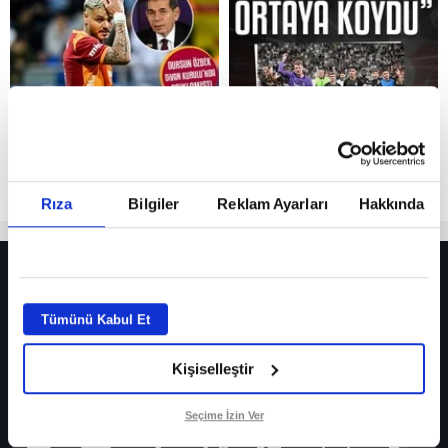
Reddet
Rıza
Bilgiler
Reklam Ayarları
Hakkında
HER YERDE!
Fenerbahçe’de sürpriz ayrılık ihtimali! Devre arasında gelmişti
Tümünü Kabul Et
Fenerbahçe’nin yeni transferi Mason Greenwood için olay sözler!
Kişiselleştir
Galatasaray’da rota yeniden Thiago Almada!
iPhone
Seçime İzin Ver