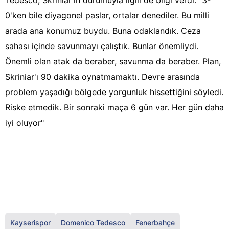
Tedesco, Skriniar'ın durumuyla ilgili de bilgi verdi: "3-
0'ken bile diyagonel paslar, ortalar denediler. Bu milli
arada ana konumuz buydu. Buna odaklandık. Ceza
sahası içinde savunmayı çalıştık. Bunlar önemliydi.
Önemli olan atak da beraber, savunma da beraber. Plan,
Skriniar'ı 90 dakika oynatmamaktı. Devre arasında
problem yaşadığı bölgede yorgunluk hissettiğini söyledi.
Riske etmedik. Bir sonraki maça 6 gün var. Her gün daha
iyi oluyor"
Kayserispor
Domenico Tedesco
Fenerbahçe