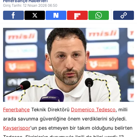
Fenerbahçe Haberleri
Giriş Tarihi: 12 Nisan 2026 06:50
Fenerbahçe
Teknik Direktörü
Domenico Tedesco
, milli
arada savunma güvenliğine önem verdiklerini söyledi.
Kayserispor
'un pes etmeyen bir takım olduğunu belirten