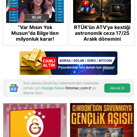
“Var Mısın Yok
RTÜK'ün ATV'ye kestiği
Musun”da Bilge’den
astronomik ceza 17/25
milyonluk karar!
Aralık dönemini
anımsattı! Milli yayınlara
"yaptırım" kıskacı:
Turkuvaz Medya neden
hedefte?
Son dakika Beşiktaş haberlerinden haberdar
olmak için
Google News
fotomac.com.tr
'ye
Abone Ol
abone olun.
Reddet