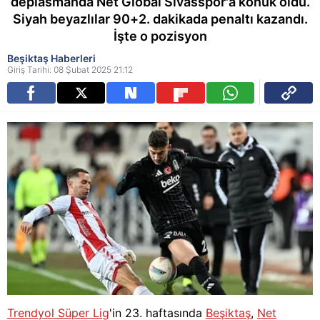
deplasmanda Net Global Sivasspor'a konuk oldu.
Siyah beyazlılar 90+2. dakikada penaltı kazandı.
İşte o pozisyon
Beşiktaş Haberleri
Giriş Tarihi: 08 Şubat 2025 21:12
Trendyol Süper Lig
'in 23. haftasında
Beşiktaş
,
Net