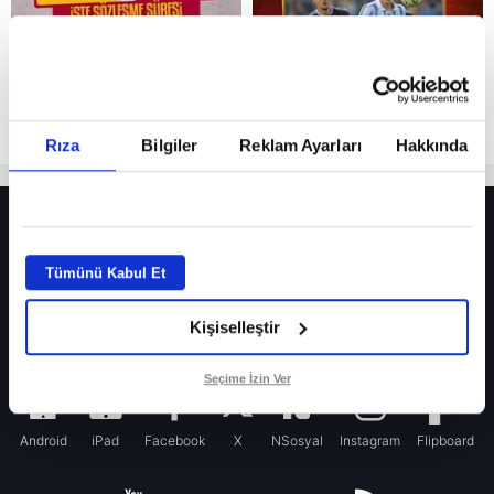
Rıza
Bilgiler
Reklam Ayarları
Hakkında
HER YERDE!
Fenerbahçe’de sürpriz ayrılık ihtimali! Devre arasında gelmişti
Tümünü Kabul Et
Fenerbahçe’nin yeni transferi Mason Greenwood için olay sözler!
Kişiselleştir
Galatasaray’da rota yeniden Thiago Almada!
iPhone
Seçime İzin Ver
Android
iPad
Facebook
X
NSosyal
Instagram
Flipboard