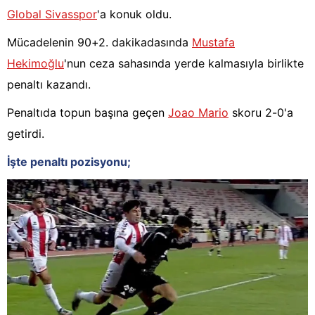
Global Sivasspor
'a konuk oldu.
Mücadelenin 90+2. dakikadasında
Mustafa
Hekimoğlu
'nun ceza sahasında yerde kalmasıyla birlikte
penaltı kazandı.
Penaltıda topun başına geçen
Joao Mario
skoru 2-0'a
getirdi.
İşte penaltı pozisyonu;