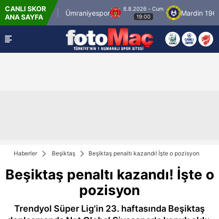
CANLI SKOR
8.8.2026 - Cum
İstanbulspor
Ümraniyespor
Mardin 1969 Sp
ANA SAYFA
19:00
Haberler
Beşiktaş
Beşiktaş penaltı kazandı! İşte o pozisyon
Beşiktaş penaltı kazandı! İşte o
pozisyon
Trendyol Süper Lig'in 23. haftasında Beşiktaş