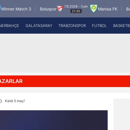
7.8.2026 - Cum
ner Match 3
Boluspor
Manisa FK
Bandır
21:30
NERBAHÇE
GALATASARAY
TRABZONSPOR
FUTBOL
BASKETB
Beşiktaş
A
Fenerbahçe
A
Galatasaray
A
Trabzonspor
A
Futbol
A
Basketbol
Ziraat Türkiye Kupası
AZARLAR
DİZİ
Diğer Sporlar
Kaldı 5 maç!