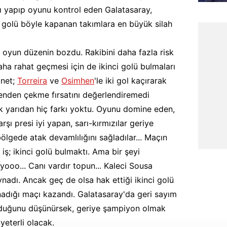
kı yapıp oyunu kontrol eden Galatasaray,
 golü böyle kapanan takımlara en büyük silah
 oyun düzenin bozdu. Rakibini daha fazla risk
ha rahat geçmesi için de ikinci golü bulmaları
 net;
Torreira
ve
Osimhen
'le iki gol kaçırarak
kenden çekme fırsatını değerlendiremedi
 ilk yarıdan hiç farkı yoktu. Oyunu domine eden,
rşı presi iyi yapan, sarı-kırmızılar geriye
ölgede atak devamlılığını sağladılar... Maçın
 iş; ikinci golü bulmaktı. Ama bir şeyi
ooo... Canı vardır topun... Kaleci Sousa
nadı. Ancak geç de olsa hak ettiği ikinci golü
adığı maçı kazandı. Galatasaray'da geri sayım
 olduğunu düşünürsek, geriye şampiyon olmak
yeterli olacak.