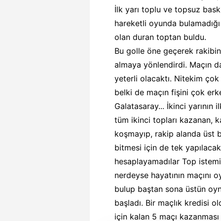
İlk yarı toplu ve topsuz bas
hareketli oyunda bulamadığı
olan duran toptan buldu.
Bu golle öne geçerek rakibin
almaya yönlendirdi. Maçın da
yeterli olacaktı. Nitekim çok
belki de maçın fişini çok er
Galatasaray... İkinci yarının
tüm ikinci topları kazanan, ka
koşmayıp, rakip alanda üst b
bitmesi için de tek yapılacak
hesaplayamadılar Top istemiy
nerdeyse hayatının maçını oy
bulup baştan sona üstün oyn
başladı. Bir maçlık kredisi
için kalan 5 maçı kazanması 