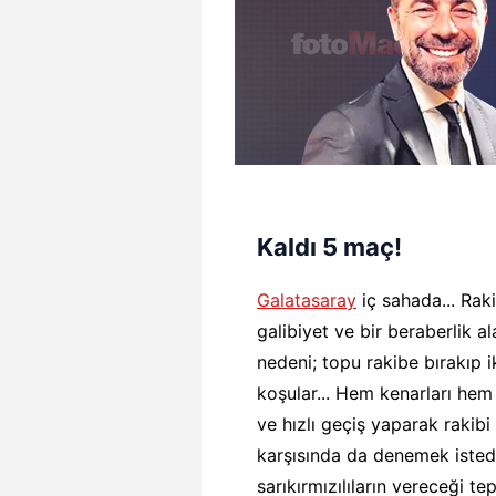
Kaldı 5 maç!
Galatasaray
iç sahada... Rak
galibiyet ve bir beraberlik a
nedeni; topu rakibe bırakıp 
koşular... Hem kenarları hem
ve hızlı geçiş yaparak rakib
karşısında da denemek istedil
sarıkırmızılıların vereceği te