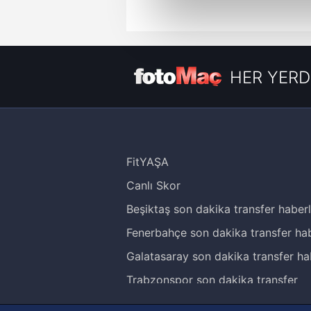
Sizlere daha iyi bir hizmet sun
çerezler vasıtasıyla çeşitli kiş
amacıyla kullanılmaktadır. Diğer
reklam/pazarlama faaliyetlerinin
HER YERD
Çerezlere ilişkin tercihlerinizi 
butonuna tıklayabilir,
Çerez Bi
6698 sayılı Kişisel Verilerin 
FitYAŞA
mevzuata uygun olarak kullanılan
Canlı Skor
Beşiktaş son dakika transfer haberl
Fenerbahçe son dakika transfer hab
Galatasaray son dakika transfer ha
Trabzonspor son dakika transfer
haberleri