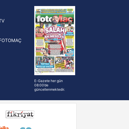
yonluk yüzüğü verilecek
n Crespo, Meksika Ligi
rinden Atlas'ın yeni teknik direktörü
TV
FOTOMAÇ
E-Gazete her gün
08:00’de
güncellenmektedir.