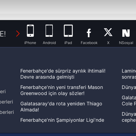
abilmek için İnternet Sitemizde kendimize ve üçüncü kişilere ait 
isel verileriniz işlenmekte olup gerekli olan çerezler bilgi toplum
 çerezler, sitemizin daha işlevsel kılınması ve kişiselleştirilmes
 yapılması, amaçlarıyla sınırlı olarak açık rızanız dahilinde kulla
E!
iPhone
Android
iPad
Facebook
X
NSosyal
aşağıda yer alan panel vasıtasıyla belirleyebilirsiniz. Çerezlere iliş
lgilendirme Metnimizi
ziyaret edebilirsiniz.
Korunması Kanunu uyarınca hazırlanmış Aydınlatma Metnimizi okum
Fenerbahçe'de sürpriz ayrılık ihtimali!
Lamin
 çerezlerle ilgili bilgi almak için lütfen
tıklayınız
.
Devre arasında gelmişti
sonras
Fenerbahçe'nin yeni transferi Mason
Dünya
eri
Greenwood için olay sözler!
Galata
erleri
Galatasaray'da rota yeniden Thiago
Cole P
Almada!
berleri
Dünya 
Fenerbahçe'nin Şampiyonlar Ligi'nde
cephe
muhtemel rakibi belli oldu! Gornik
2026 
Zabrze'yi elerlerse...