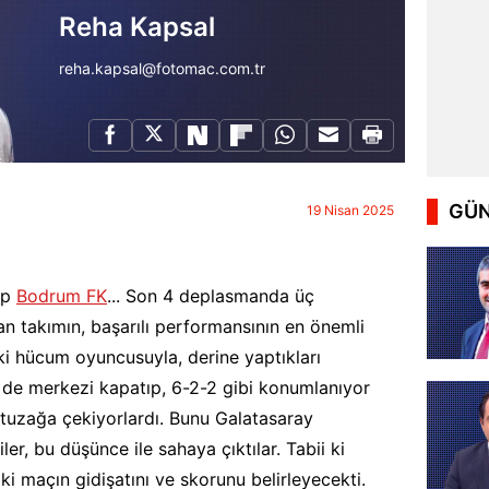
Reha Kapsal
reha.kapsal@fotomac.com.tr
GÜN
19 Nisan 2025
ip
Bodrum FK
... Son 4 deplasmanda üç
lan takımın, başarılı performansının en önemli
iki hücum oyuncusuyla, derine yaptıkları
 de merkezi kapatıp, 6-2-2 gibi konumlanıyor
i tuzağa çekiyorlardı. Bunu Galatasaray
er, bu düşünce ile sahaya çıktılar. Tabii ki
pki maçın gidişatını ve skorunu belirleyecekti.