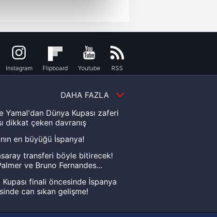
çerezler kullanılmaktadır. Bu
u hizmetlerinin sunulması
i ve sizlere yönelik
nılacaktır.
Instagram
Flipboard
Youtube
RSS
kin detaylı bilgi için Ayarlar
DAHA FAZLA
ak ve sitemizde ilgili
e Yamal'dan Dünya Kupası zaferi
ı dikkat çeken davranış
nın en büyüğü İspanya!
saray transferi böyle bitirecek!
almer ve Bruno Fernandes...
Kupası finali öncesinde İspanya
sinde can sıkan gelişme!
FIFA Dünya Kupası'nı kazanana