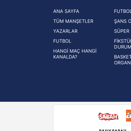
Trendyol Süper Lig haberleri
ANA SAYFA
FUTBOL
Ziraat Türkiye Kupası haberleri
TÜM MANŞETLER
ŞANS 
UEFA Şampiyonlar Ligi haberleri
YAZARLAR
SÜPER 
UEFA Avrupa Ligi haberleri
FUTBOL
FİKSTÜ
UEFA Konferans Ligi haberleri
DURU
HANGİ MAÇ HANGİ
KANALDA?
BASKET
ORGAN