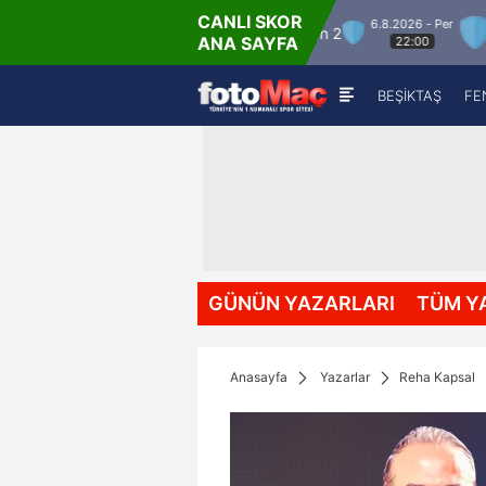
CANLI SKOR
er
6.8.2026 - Per
Winner Match 12
Winner Match 2
Win
ANA SAYFA
22:00
BEŞİKTAŞ
FE
GÜNÜN YAZARLARI
TÜM Y
Anasayfa
Yazarlar
Reha Kapsal