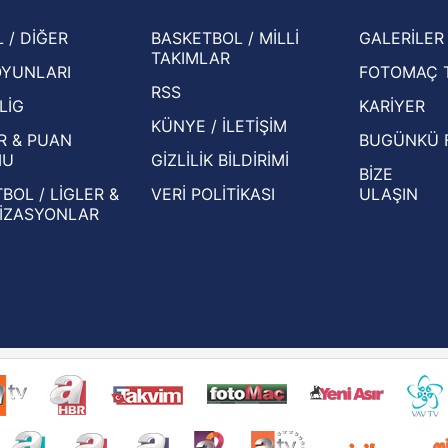
şampi
İspanya-Arjantin finalinin ardından dış
Herna
 / DİĞER
BASKETBOL / MİLLİ
GALERİLER
basından gündem olan manşetler!
ekiple
TAKIMLAR
OYUNLARI
FOTOMAÇ 
Beşiktaş'ın UEFA Avrupa Ligi'nde 3. Ön
oldu
RSS
Eleme Turu muhtemel rakipleri belli oldu!
LİG
KARİYER
KÜNYE / İLETİŞİM
R & PUAN
BUGÜNKÜ 
MU
GİZLİLİK BİLDİRİMİ
BİZE
BOL / LİGLER &
VERİ POLİTİKASI
ULAŞIN
İZASYONLAR