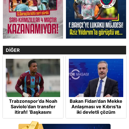
DİĞER
Trabzonspor’da Noah
Bakan Fidan'dan Mekke
Saviolo’dan transfer
Anlaşması ve Kıbrıs'ta
itirafı! ‘Başkasını
iki devletli çözüm
izlemeye geldi’
mesajı: Bize
saldırmayan hiçbir ülke
hedefimizde değil