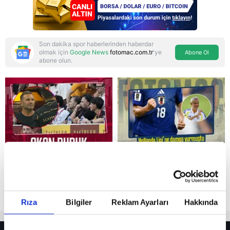
Son dakika spor haberlerinden haberdar
olmak için
Google News
fotomac.com.tr
'ye
Abone Ol
abone olun.
Reddet
Rıza
Bilgiler
Reklam Ayarları
Hakkında