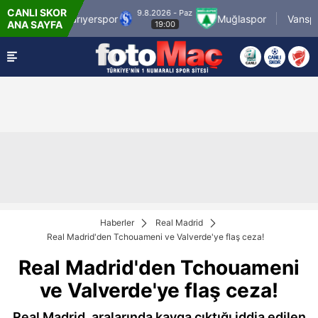
CANLI SKOR
9.8.2026 - Paz
MS Grup Sarıyerspor
Muğlaspor
Vanspor
ANA SAYFA
19:00
Haberler
Real Madrid
Real Madrid'den Tchouameni ve Valverde'ye flaş ceza!
Real Madrid'den Tchouameni
ve Valverde'ye flaş ceza!
Real Madrid, aralarında kavga çıktığı iddia edilen