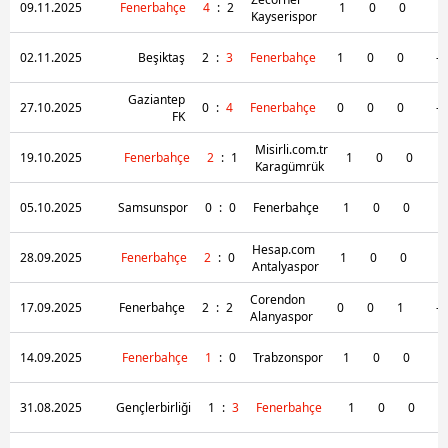
09.11.2025
Fenerbahçe
4
:
2
1
0
0
-
Kayserispor
Sitemizde kendimize ve üçüncü kişilere ait çerezler
kullanılmaktadır. Bu çerezler vasıtasıyla çeşitli kişisel
02.11.2025
Beşiktaş
2
:
3
Fenerbahçe
1
0
0
-
verileriniz işlenmekte olup gerekli olan çerezler bilgi
toplumu hizmetlerinin sunulması amacıyla
Gaziantep
27.10.2025
0
:
4
Fenerbahçe
0
0
0
-
kullanılmaktadır. Diğer çerezler, sitemizin daha işlevsel
FK
kılınması ve kişiselleştirilmesi ve sizlere yönelik
Misirli.com.tr
19.10.2025
Fenerbahçe
2
:
1
1
0
0
reklam/pazarlama faaliyetlerinin yapılması, amaçlarıyla
Karagümrük
sınırlı olarak açık rızanız dahilinde kullanılacaktır.
05.10.2025
Samsunspor
0
:
0
Fenerbahçe
1
0
0
-
Çerezlere ilişkin tercihlerinizi aşağıda yer alan panel
Hesap.com
vasıtasıyla belirleyebilirsiniz. Çerezlere ilişkin detaylı bilgi
28.09.2025
Fenerbahçe
2
:
0
1
0
0
-
Antalyaspor
için Ayarlar butonuna tıklayabilir,
Çerez Bilgilendirme
Corendon
Metnimizi
ziyaret edebilirsiniz.
17.09.2025
Fenerbahçe
2
:
2
0
0
1
-
Alanyaspor
6698 sayılı Kişisel Verilerin Korunması Kanunu uyarınca
14.09.2025
Fenerbahçe
1
:
0
Trabzonspor
1
0
0
-
hazırlanmış Aydınlatma Metnimizi okumak ve sitemizde
ilgili mevzuata uygun olarak kullanılan çerezlerle ilgili bilgi
31.08.2025
Gençlerbirliği
1
:
3
Fenerbahçe
1
0
0
almak için lütfen
tıklayınız
.