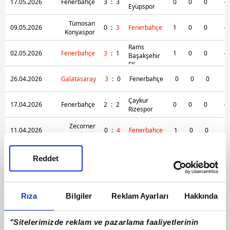
17.05.2026
Fenerbahçe
3
:
3
0
0
0
-
Eyüpspor
Tümosan
09.05.2026
0
:
3
Fenerbahçe
1
0
0
-
Konyaspor
Rams
02.05.2026
Fenerbahçe
3
:
1
1
0
0
-
Başakşehir
FK
26.04.2026
Galatasaray
3
:
0
Fenerbahçe
0
0
0
-
Çaykur
17.04.2026
Fenerbahçe
2
:
2
0
0
0
-
Rizespor
Zecorner
11.04.2026
0
:
4
Fenerbahçe
1
0
0
-
Kayserispor
05.04.2026
Fenerbahçe
1
:
0
Beşiktaş
0
0
0
-
Reddet
Gaziantep
17.03.2026
Fenerbahçe
4
:
1
1
0
0
-
FK
Rıza
Bilgiler
Reklam Ayarları
Hakkında
Misirli.com.tr
13.03.2026
2
:
0
Fenerbahçe
1
0
0
Karagümrük
"Sitelerimizde reklam ve pazarlama faaliyetlerinin