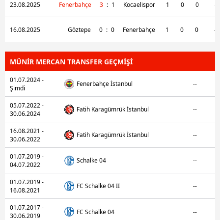
23.08.2025
Fenerbahçe
3
:
1
Kocaelispor
1
0
0
-
16.08.2025
Göztepe
0
:
0
Fenerbahçe
1
0
0
-
MÜNİR MERCAN TRANSFER GEÇMİŞİ
01.07.2024 -
Fenerbahçe İstanbul
--
Şimdi
05.07.2022 -
Fatih Karagümrük İstanbul
--
30.06.2024
16.08.2021 -
Fatih Karagümrük İstanbul
--
30.06.2022
01.07.2019 -
Schalke 04
--
04.07.2022
01.07.2019 -
FC Schalke 04 II
--
16.08.2021
01.07.2017 -
FC Schalke 04
--
30.06.2019