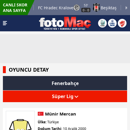
CANLI SKOR
53'
Tromso IL
FC Hradec Kralove
Beşiktaş
KKS
ANA SAYFA
0
-
0
OYUNCU DETAY
Fenerbahçe
Süper Lig
Münir Mercan
Ülke:
Türkiye
Doğum Tarihi:
10 Aralık 2000