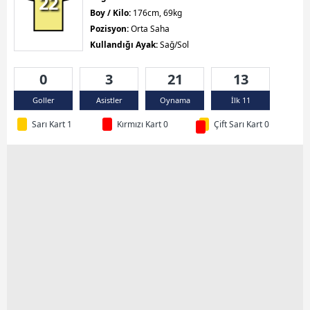
22
Boy / Kilo:
176cm, 69kg
Pozisyon:
Orta Saha
Kullandığı Ayak:
Sağ/Sol
0
3
21
13
Goller
Asistler
Oynama
İlk 11
Sarı Kart 1
Kırmızı Kart 0
Çift Sarı Kart 0