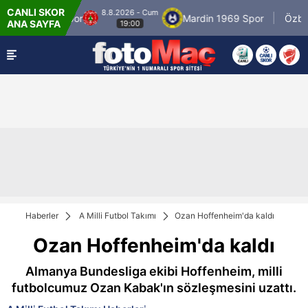
CANLI SKOR
8.8.2026 - Cum
Ümraniyespor
Mardin 1969 Spor
Özbelsan
ANA SAYFA
19:00
Haberler
A Milli Futbol Takımı
Ozan Hoffenheim'da kaldı
Ozan Hoffenheim'da kaldı
Almanya Bundesliga ekibi Hoffenheim, milli
futbolcumuz Ozan Kabak'ın sözleşmesini uzattı.