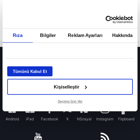
Rıza
Bilgiler
Reklam Ayarları
Hakkında
HER YERDE!
Fenerbahçe’de sürpriz ayrılık ihtimali! Devre arasında gelmişti
Tümünü Kabul Et
Fenerbahçe’nin yeni transferi Mason Greenwood için olay sözler!
Kişiselleştir
Galatasaray’da rota yeniden Thiago Almada!
iPhone
Seçime İzin Ver
Android
iPad
Facebook
X
NSosyal
Instagram
Flipboard