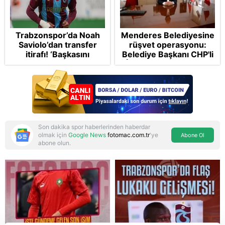
Trabzonspor’da Noah
Menderes Belediyesine
Saviolo’dan transfer
rüşvet operasyonu:
itirafı! ‘Başkasını
Belediye Başkanı CHP'li
izlemeye geldi’
İlkay Çiçek tutuklandı
Son dakika spor haberlerinden haberdar
olmak için
Google News
fotomac.com.tr
'ye
Abone Ol
abone olun.
Reddet