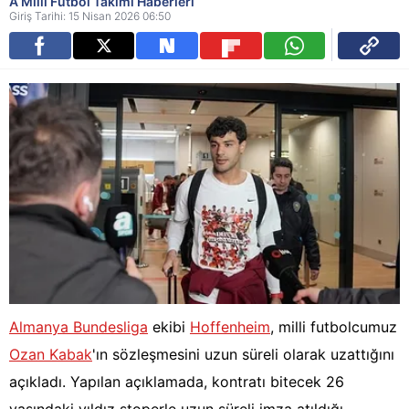
A Milli Futbol Takımı Haberleri
Giriş Tarihi: 15 Nisan 2026 06:50
Almanya Bundesliga
ekibi
Hoffenheim
, milli futbolcumuz
Ozan Kabak
'ın sözleşmesini uzun süreli olarak uzattığını
açıkladı. Yapılan açıklamada, kontratı bitecek 26