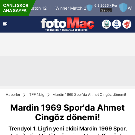
CANLI SKOR
6.8.2026 - Per
Winner Match 12
Winner Match 2
Winner
ANA SAYFA
22:00
Haberler
TFF 1.Lig
Mardin 1969 Spor'da Ahmet Cingöz dönemi!
Mardin 1969 Spor'da Ahmet
Cingöz dönemi!
Trendyol 1. Lig'in yeni ekibi Mardin 1969 Spor,