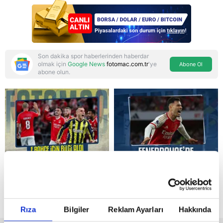
savunma anlaşması:
"Islamic NATO"
manşetleri
Son dakika spor haberlerinden haberdar
olmak için
Google News
fotomac.com.tr
'ye
Abone Ol
abone olun.
Reddet
Rıza
Bilgiler
Reklam Ayarları
Hakkında