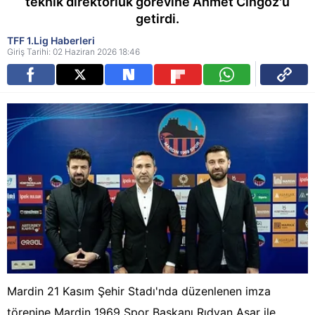
teknik direktörlük görevine Ahmet Cingöz'ü
getirdi.
TFF 1.Lig Haberleri
Giriş Tarihi: 02 Haziran 2026 18:46
Mardin 21 Kasım Şehir Stadı'nda düzenlenen imza
törenine Mardin 1969 Spor Başkanı Rıdvan Aşar ile