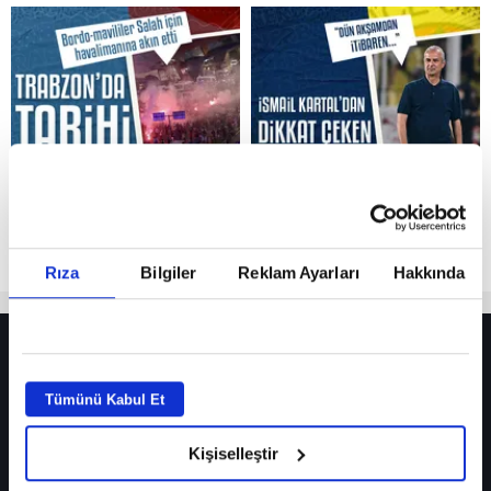
Reddet
Rıza
Bilgiler
Reklam Ayarları
Hakkında
HER YERDE!
Fenerbahçe’de sürpriz ayrılık ihtimali! Devre arasında gelmişti
Tümünü Kabul Et
Fenerbahçe’nin yeni transferi Mason Greenwood için olay sözler!
Kişiselleştir
Galatasaray’da rota yeniden Thiago Almada!
iPhone