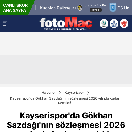
CANLI SKOR
6.8.2026 - Per
ner Match 12
Kuopion Palloseura
CS Univers
ANA SAYFA
18:00
Haberler
Kayserispor
Kayserispor'da Gökhan Sazdağı'nın sözleşmesi 2026 yılında kadar
uzatıldı!
Kayserispor'da Gökhan
Sazdağı'nın sözleşmesi 2026