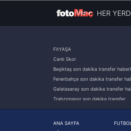
HER YERD
FitYAŞA
Canlı Skor
Beşiktaş son dakika transfer haberl
Fenerbahçe son dakika transfer hab
Galatasaray son dakika transfer ha
Trabzonspor son dakika transfer
haberleri
Trendyol Süper Lig haberleri
ANA SAYFA
FUTBOL
Ziraat Türkiye Kupası haberleri