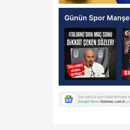
Günün Spor Manşet
Son dakika spor haberlerinden h
Google News
fotomac.com.tr
'ye