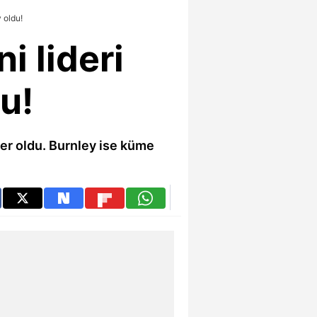
 oldu!
i lideri
u!
der oldu. Burnley ise küme