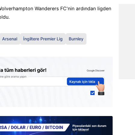
 Wolverhampton Wanderers FC'nin ardından ligden
oldu.
Arsenal
İngiltere Premier Lig
Burnley