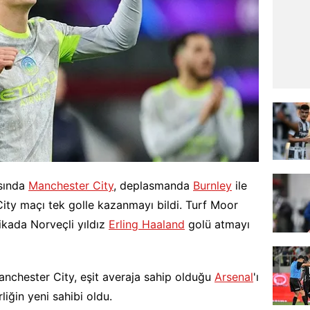
asında
Manchester City
, deplasmanda
Burnley
ile
City maçı tek golle kazanmayı bildi. Turf Moor
kada Norveçli yıldız
Erling Haaland
golü atmayı
nchester City, eşit averaja sahip olduğu
Arsenal
'ı
rliğin yeni sahibi oldu.