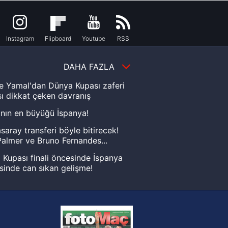
Instagram
Flipboard
Youtube
RSS
DAHA FAZLA
e Yamal'dan Dünya Kupası zaferi
ı dikkat çeken davranış
nın en büyüğü İspanya!
saray transferi böyle bitirecek!
almer ve Bruno Fernandes...
Kupası finali öncesinde İspanya
sinde can sıkan gelişme!
FIFA Dünya Kupası'nı kazanana
yonluk yüzüğü verilecek
n Crespo, Meksika Ligi
rinden Atlas'ın yeni teknik direktörü