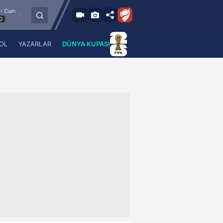
8.8.2026 - Cum
Esenler Erokspor
Hesap.com Antalyaspor
21:30
OL
YAZARLAR
DÜNYA KUPASI
 Haber
A Haber Radyo
 Spor
A Spor Radyo
TV
A News Radio
2TV
Radyo Turkuvaz
para
Turkuvaz Romantik
Turkuvaz Efsane
Vav Tv
Radyo Soft
Radyo Energy
Turkuvaz Anadolu