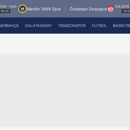
um
8.8.2026 - Cum
Mardin 1969 Spor
Özbelsan Sivasspor
19:00
NERBAHÇE
GALATASARAY
TRABZONSPOR
FUTBOL
BASKETB
Beşiktaş
A
Fenerbahçe
A
Galatasaray
A
Trabzonspor
A
Futbol
A
Basketbol
Ziraat Türkiye Kupası
DİZİ
Diğer Sporlar