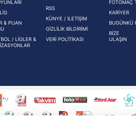
OYUNLARI
FOTOMAÇ 
Beşiktaş'ın UEFA Avrupa Ligi'nde 3. Ön
oldu
RSS
Eleme Turu muhtemel rakipleri belli oldu!
LİG
KARİYER
KÜNYE / İLETİŞİM
R & PUAN
BUGÜNKÜ 
MU
GİZLİLİK BİLDİRİMİ
BİZE
BOL / LİGLER &
VERİ POLİTİKASI
ULAŞIN
İZASYONLAR