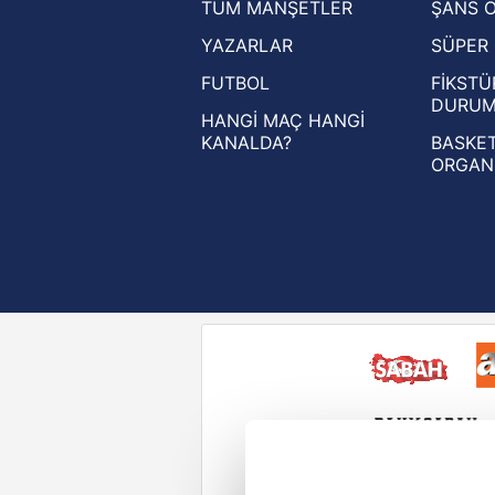
TÜM MANŞETLER
ŞANS 
UEFA Şampiyonlar Ligi haberleri
YAZARLAR
SÜPER 
UEFA Avrupa Ligi haberleri
FUTBOL
FİKSTÜ
UEFA Konferans Ligi haberleri
DURU
HANGİ MAÇ HANGİ
KANALDA?
BASKET
ORGAN
Reddet