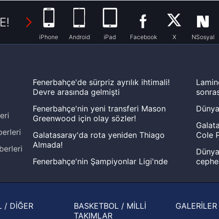
E!
iPhone
Android
iPad
Facebook
X
NSosyal
Fenerbahçe'de sürpriz ayrılık ihtimali!
Lamin
Devre arasında gelmişti
sonras
Fenerbahçe'nin yeni transferi Mason
Dünya
eri
Greenwood için olay sözler!
Galata
erleri
Galatasaray'da rota yeniden Thiago
Cole P
Almada!
berleri
Dünya 
Fenerbahçe'nin Şampiyonlar Ligi'nde
cephe
muhtemel rakibi belli oldu! Gornik
2026 
Zabrze'yi elerlerse...
şampi
İspanya-Arjantin finalinin ardından dış
Herna
 / DİĞER
BASKETBOL / MİLLİ
GALERİLER
basından gündem olan manşetler!
ekiple
TAKIMLAR