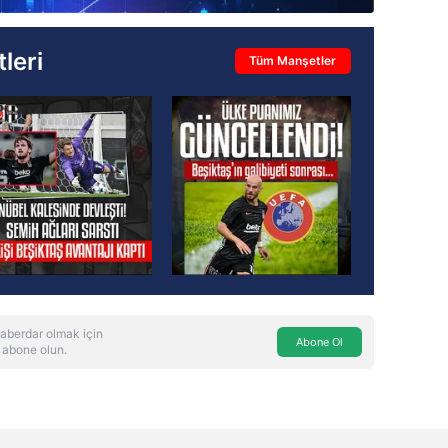
leri
Tüm Manşetler
aberdar olmak için
Abone Ol
 abone olun.