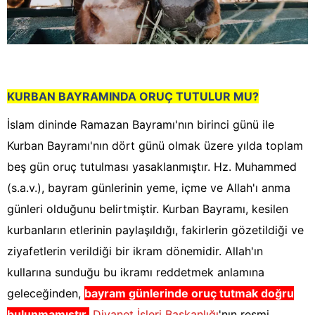
KURBAN BAYR
AMINDA ORUÇ TUTULUR MU?
İslam dininde Ramazan Bayramı'nın birinci günü ile
Kurban Bayramı'nın dört günü olmak üzere yılda toplam
beş gün oruç tutulması yasaklanmıştır. Hz. Muhammed
(s.a.v.), bayram günlerinin yeme, içme ve Allah'ı anma
günleri olduğunu belirtmiştir. Kurban Bayramı, kesilen
kurbanların etlerinin paylaşıldığı, fakirlerin gözetildiği ve
ziyafetlerin verildiği bir ikram dönemidir. Allah'ın
kullarına sunduğu bu ikramı reddetmek anlamına
geleceğinden,
bayram günlerinde oruç tutmak doğru
bulunmamıştır.
Diyanet İşleri Başkanlığı
'nın resmi