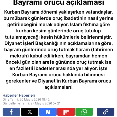
Bayramı orucu açıklaması
Kurban Bayramı dönemi yaklaşırken vatandaşlar,
bu mübarek günlerde oruç ibadetinin nasıl yerine
getirileceğini merak ediyor. İslam fıkhına göre
kurban kesim günlerinde oruç tutulup
tutulamayacağı kesin hükümlerle belirlenmiştir.
Diyanet İşleri Başkanlığı'nın açıklamalarına göre,
bayram günlerinde oruç tutmak haram (tahrîmen
mekruh) kabul edilirken, bayramdan hemen
önceki gün olan arefe gününde oruç tutmak ise
en faziletli ibadetler arasında yer alıyor. İşte
Kurban Bayramı orucu hakkında bilinmesi
gerekenler ve Diyanet'in Kurban Bayramı orucu
açıklamaları!
Haberler Haberleri
Giriş Tarihi: 20 Mayıs 2026 18:42
Güncelleme Tarihi: 27 Mayıs 2026 07:21