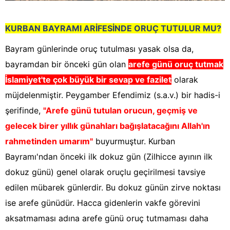
KURBAN BAYRAMI ARİFESİNDE ORUÇ TUTULUR MU?
Bayram günlerinde oruç tutulması yasak olsa da,
bayramdan bir önceki gün olan
arefe günü oruç tutmak
İslamiyet'te çok büyük bir sevap ve fazilet
olarak
müjdelenmiştir. Peygamber Efendimiz (s.a.v.) bir hadis-i
şerifinde,
"Arefe günü tutulan orucun, geçmiş ve
gelecek birer yıllık günahları bağışlatacağını Allah'ın
rahmetinden umarım"
buyurmuştur. Kurban
Bayramı'ndan önceki ilk dokuz gün (Zilhicce ayının ilk
dokuz günü) genel olarak oruçlu geçirilmesi tavsiye
edilen mübarek günlerdir. Bu dokuz günün zirve noktası
ise arefe günüdür. Hacca gidenlerin vakfe görevini
aksatmaması adına arefe günü oruç tutmaması daha