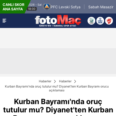
CANLI SKOR
11.8.2026 - Sal
11.8.2
y
PFC Levski Sofya
Sabah Masazir
ANA SAYFA
18:00
1
Haberler
Haberler
Kurban Bayramı'nda oruç tutulur mu? Diyanet'ten Kurban Bayramı orucu
açıklaması
Kurban Bayramı'nda oruç
tutulur mu? Diyanet'ten Kurban