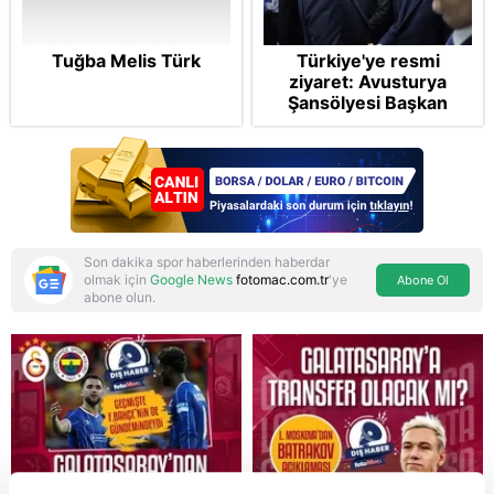
Tuğba Melis Türk
Türkiye'ye resmi
ziyaret: Avusturya
Şansölyesi Başkan
Erdoğan’ın davetiyle
gelecek! Görüşmenin
detayları belli oldu
Son dakika spor haberlerinden haberdar
olmak için
Google News
fotomac.com.tr
'ye
Abone Ol
abone olun.
Reddet