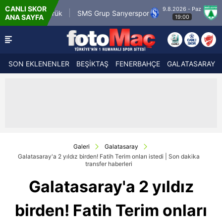
CANLI SKOR
9.8.2026 - Paz
Karagümrük
SMS Grup Sarıyerspor
Muğlaspor
ANA SAYFA
19:00
SON EKLENENLER
BEŞİKTAŞ
FENERBAHÇE
GALATASARAY
Galeri
Galatasaray
Galatasaray'a 2 yıldız birden! Fatih Terim onları istedi | Son dakika
transfer haberleri
Galatasaray'a 2 yıldız
birden! Fatih Terim onları