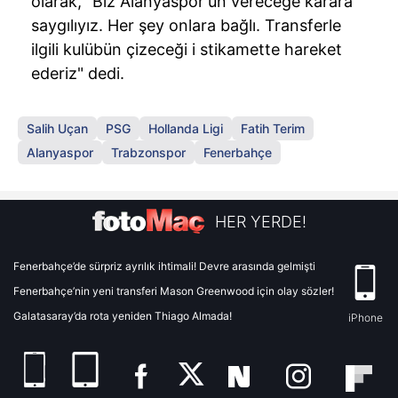
olarak, "Biz Alanyaspor'un vereceğe karara
saygılıyız. Her şey onlara bağlı. Transferle
ilgili kulübün çizeceği i stikamette hareket
ederiz" dedi.
Salih Uçan
PSG
Hollanda Ligi
Fatih Terim
Alanyaspor
Trabzonspor
Fenerbahçe
HER YERDE!
Fenerbahçe’de sürpriz ayrılık ihtimali! Devre arasında gelmişti
Fenerbahçe’nin yeni transferi Mason Greenwood için olay sözler!
Galatasaray’da rota yeniden Thiago Almada!
iPhone