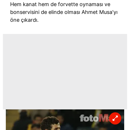
sınırlı olarak açık rızanız dahilinde kullanılacaktır.
Hem kanat hem de forvette oynaması ve
bonservisini de elinde olması Ahmet Musa'yı
Çerezlere ilişkin tercihlerinizi aşağıda yer alan panel
öne çıkardı.
vasıtasıyla belirleyebilirsiniz. Çerezlere ilişkin detaylı bilgi
için Ayarlar butonuna tıklayabilir,
Çerez Bilgilendirme
Metnimizi
ziyaret edebilirsiniz.
6698 sayılı Kişisel Verilerin Korunması Kanunu uyarınca
hazırlanmış Aydınlatma Metnimizi okumak ve sitemizde
ilgili mevzuata uygun olarak kullanılan çerezlerle ilgili bilgi
almak için lütfen
tıklayınız
.