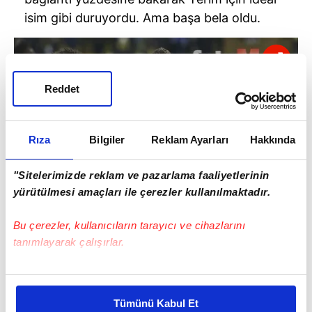
isim gibi duruyordu. Ama başa bela oldu.
Reddet
Rıza
Bilgiler
Reklam Ayarları
Hakkında
"Sitelerimizde reklam ve pazarlama faaliyetlerinin
yürütülmesi amaçları ile çerezler kullanılmaktadır.
Bu çerezler, kullanıcıların tarayıcı ve cihazlarını
tanımlayarak çalışırlar.
BONSERVİSİ ELİNDE
Hatta bu yüzden Dijon'dan Didier Ndong'tan
Bu çerezlere izin vermeniz halinde sizlere özel
vazgeçildi. Salih Uçan, Terim için şu anda en
kişiselleştirilmiş reklamlar sunabilir, sayfalarımızda sizlere
ideal isim olarak öne çıkmış durumda...
Tümünü Kabul Et
daha iyi reklam deneyimi yaşatabiliriz. Bunu yaparken