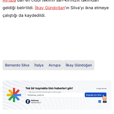
Avrupa
'dan en ciddi teklifin sarı-kırmızılı takımdan
geldiği belirtildi.
İlkay Gündoğan
'ın Silva'yı ikna etmeye
çalıştığı da kaydedildi.
Bernardo Silva
İtalya
Avrupa
İlkay Gündoğan