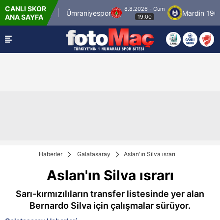
CANLI SKOR
8.8.2026 - Cum
İstanbulspor
Ümraniyespor
Mardin 1969 
ANA SAYFA
19:00
Haberler
Galatasaray
Aslan'ın Silva ısrarı
Aslan'ın Silva ısrarı
Sarı-kırmızılıların transfer listesinde yer alan
Bernardo Silva için çalışmalar sürüyor.