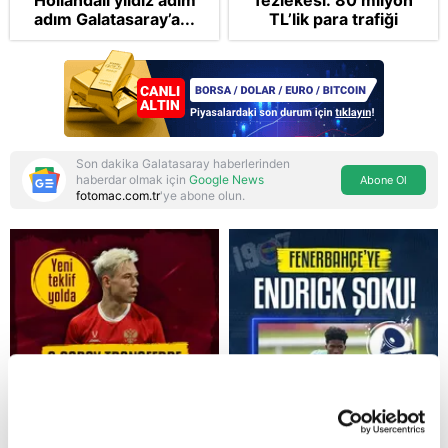
Hollandalı yıldız adım
fezlekesi: 80 milyon
adım Galatasaray’a...
TL’lik para trafiği
dosyada! CHP’li
belediyeleri haraca
bağlamış
Son dakika Galatasaray haberlerinden
haberdar olmak için
Google News
Abone Ol
fotomac.com.tr
'ye abone olun.
Reddet