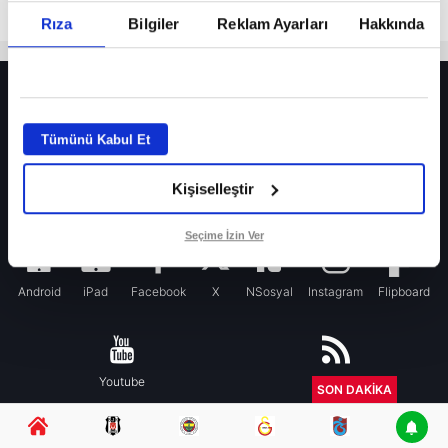
Rıza
Bilgiler
Reklam Ayarları
Hakkında
HER YERDE!
Fenerbahçe’de sürpriz ayrılık ihtimali! Devre arasında gelmişti
Tümünü Kabul Et
Fenerbahçe’nin yeni transferi Mason Greenwood için olay sözler!
Kişiselleştir
Galatasaray’da rota yeniden Thiago Almada!
iPhone
Seçime İzin Ver
Android
iPad
Facebook
X
NSosyal
Instagram
Flipboard
Youtube
RSS
SON DAKİKA