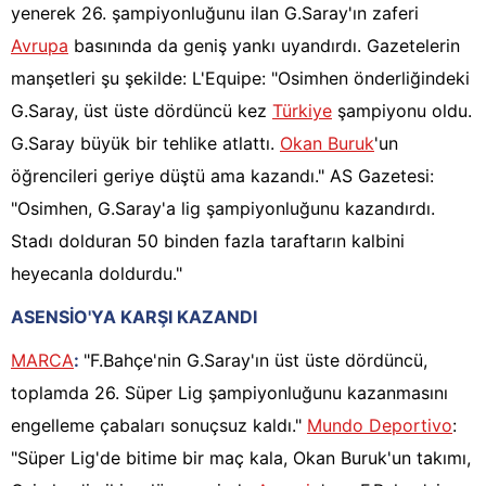
yenerek 26. şampiyonluğunu ilan G.Saray'ın zaferi
Avrupa
basınında da geniş yankı uyandırdı. Gazetelerin
manşetleri şu şekilde: L'Equipe: "Osimhen önderliğindeki
G.Saray, üst üste dördüncü kez
Türkiye
şampiyonu oldu.
G.Saray büyük bir tehlike atlattı.
Okan Buruk
'un
öğrencileri geriye düştü ama kazandı." AS Gazetesi:
"Osimhen, G.Saray'a lig şampiyonluğunu kazandırdı.
Stadı dolduran 50 binden fazla taraftarın kalbini
heyecanla doldurdu."
ASENSİO'YA KARŞI KAZANDI
MARCA
:
"F.Bahçe'nin G.Saray'ın üst üste dördüncü,
toplamda 26. Süper Lig şampiyonluğunu kazanmasını
engelleme çabaları sonuçsuz kaldı."
Mundo Deportivo
:
"Süper Lig'de bitime bir maç kala, Okan Buruk'un takımı,