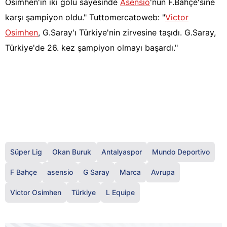
Osimhen'in iki golü sayesinde
Asensio
'nun F.Bahçe'sine
karşı şampiyon oldu." Tuttomercatoweb: "
Victor
Osimhen
, G.Saray'ı Türkiye'nin zirvesine taşıdı. G.Saray,
Türkiye'de 26. kez şampiyon olmayı başardı."
Süper Lig
Okan Buruk
Antalyaspor
Mundo Deportivo
F Bahçe
asensio
G Saray
Marca
Avrupa
Victor Osimhen
Türkiye
L Equipe