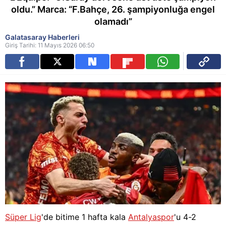
oldu.” Marca: “F.Bahçe, 26. şampiyonluğa engel
olamadı”
Galatasaray Haberleri
Giriş Tarihi: 11 Mayıs 2026 06:50
Süper Lig
'de bitime 1 hafta kala
Antalyaspor
'u 4-2