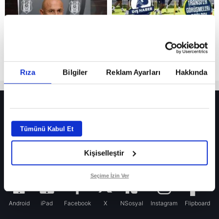
Rıza
Bilgiler
Reklam Ayarları
Hakkında
HER YERDE!
Fenerbahçe’de sürpriz ayrılık ihtimali! Devre arasında gelmişti
Tümünü Kabul Et
Fenerbahçe’nin yeni transferi Mason Greenwood için olay sözler!
Kişiselleştir
Galatasaray’da rota yeniden Thiago Almada!
iPhone
Seçime İzin Ver
Android
iPad
Facebook
X
NSosyal
Instagram
Flipboard