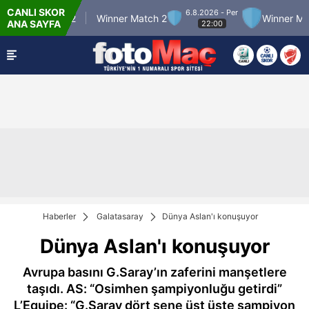
CANLI SKOR
6.8.2026 - Per
nner Match 12
Winner Match 2
Winner Match
ANA SAYFA
22:00
Haberler
Galatasaray
Dünya Aslan'ı konuşuyor
Dünya Aslan'ı konuşuyor
Avrupa basını G.Saray’ın zaferini manşetlere
taşıdı. AS: “Osimhen şampiyonluğu getirdi”
L’Equipe: “G.Saray dört sene üst üste şampiyon