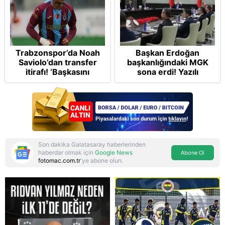
Trabzonspor’da Noah
Başkan Erdoğan
Saviolo’dan transfer
başkanlığındaki MGK
itirafı! ‘Başkasını
sona erdi! Yazılı
izlemeye geldi’
açıklama bekleniyor
Son dakika Galatasaray haberlerinden
haberdar olmak için
Google News
Abone Ol
fotomac.com.tr
'ye abone olun.
Reddet