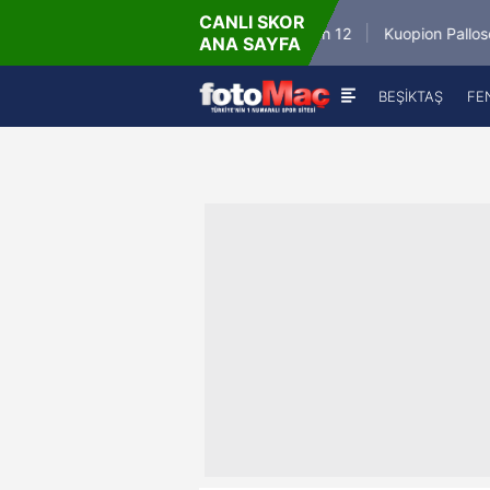
CANLI SKOR
6.8.2026 - Per
6.8.2
Winner Match 12
Kuopion Palloseura
ANA SAYFA
16:00
BEŞİKTAŞ
FE