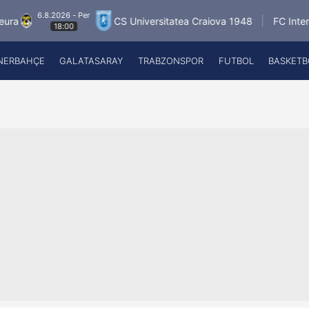
026 - Per
6.
CS Universitatea Craiova 1948
FC Inter Turku
18:00
NERBAHÇE
GALATASARAY
TRABZONSPOR
FUTBOL
BASKETB
Beşiktaş
A
Fenerbahçe
A
Galatasaray
A
Trabzonspor
A
Futbol
A
Basketbol
Ziraat Türkiye Kupası
DİZİ
Diğer Sporlar