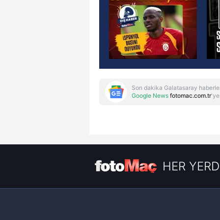
Son dakika Galatasaray haberle
Google News
fotomac.com.tr
'ye
HER YERD