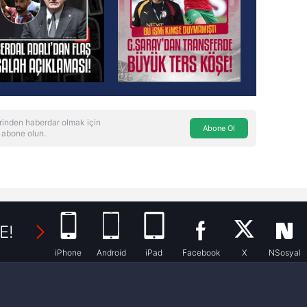
rinden haberdar olmak için
Abone Ol
 abone olun.
E!
iPhone
Android
iPad
Facebook
X
NSosyal