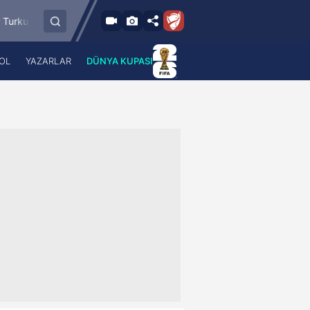
8.2026 - Per
6.8.2026 - Per
FC Vaduz
Jagiellonia Bialystok
18:00
19:00
OL
YAZARLAR
DÜNYA KUPASI
 Haber
A Haber Radyo
 Spor
A Spor Radyo
TV
A News Radio
2TV
Radyo Turkuvaz
para
Turkuvaz Romantik
Turkuvaz Efsane
Vav Tv
Radyo Soft
Radyo Energy
Turkuvaz Anadolu