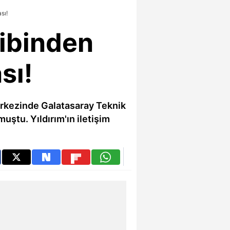
sı!
kibinden
sı!
merkezinde Galatasaray Teknik
ştu. Yıldırım'ın iletişim