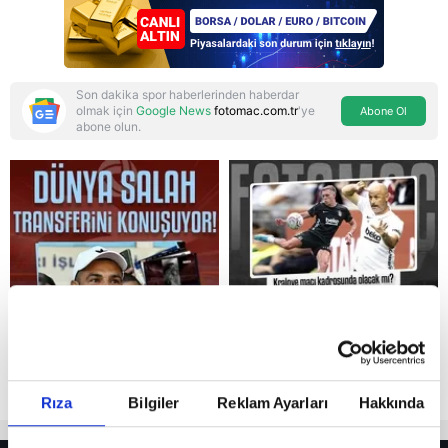
Son dakika spor haberlerinden haberdar
olmak için
Google News
fotomac.com.tr
'ye
Abone Ol
abone olun.
Reddet
Rıza
Bilgiler
Reklam Ayarları
Hakkında