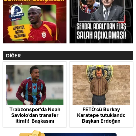
DİĞER
Trabzonspor’da Noah
FETÖ’cü Burkay
Saviolo’dan transfer
Karatepe tutuklandı:
itirafı! ‘Başkasını
Başkan Erdoğan
izlemeye geldi’
şikayetçi oldu