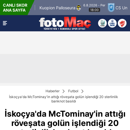
CANLI SKOR
6.8.2026 - Per
ner Match 12
Kuopion Palloseura
CS Univers
ANA SAYFA
18:00
Haberler
Futbol
İskoçya'da McTominay'in attığı röveşata golün işlendiği 20 sterlinlik
banknot basıldı
İskoçya'da McTominay'in attığı
röveşata golün işlendiği 20