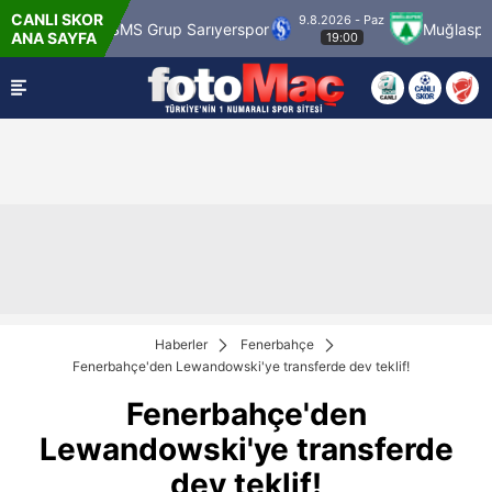
CANLI SKOR
9.8.2026 - Paz
k
SMS Grup Sarıyerspor
Muğlaspor
Van
ANA SAYFA
19:00
Haberler
Fenerbahçe
Fenerbahçe'den Lewandowski'ye transferde dev teklif!
Fenerbahçe'den
Lewandowski'ye transferde
dev teklif!