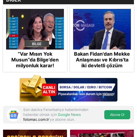
“Var Mısın Yok
Bakan Fidan'dan Mekke
Musun”da Bilge’den
Anlaşması ve Kıbrıs'ta
milyonluk karar!
iki devletli çözüm
mesajı: Bize
saldırmayan hiçbir ülke
hedefimizde değil
Son dakika Fenerbahçe haberlerinden
haberdar olmak için
Google News
Abone Ol
fotomac.com.tr
'ye abone olun.