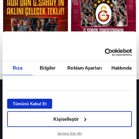
Reddet
Rıza
Bilgiler
Reklam Ayarları
Hakkında
HER YERDE!
Fenerbahçe’de sürpriz ayrılık ihtimali! Devre arasında gelmişti
Tümünü Kabul Et
Fenerbahçe’nin yeni transferi Mason Greenwood için olay sözler!
Kişiselleştir
Galatasaray’da rota yeniden Thiago Almada!
iPhone
Seçime İzin Ver