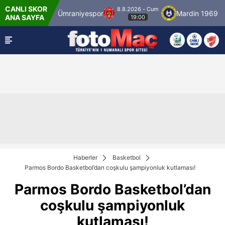
CANLI SKOR
8.8.2026 - Cum
stanbulspor
Ümraniyespor
Mardin 1969 Spo
ANA SAYFA
19:00
Haberler
Basketbol
Parmos Bordo Basketbol’dan coşkulu şampiyonluk kutlaması!
Parmos Bordo Basketbol’dan
coşkulu şampiyonluk
kutlaması!