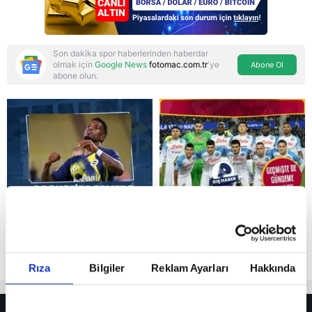
Son dakika spor haberlerinden haberdar
olmak için
Google News
fotomac.com.tr
'ye
Abone Ol
abone olun.
Reddet
Rıza
Bilgiler
Reklam Ayarları
Hakkında
HER YERDE!