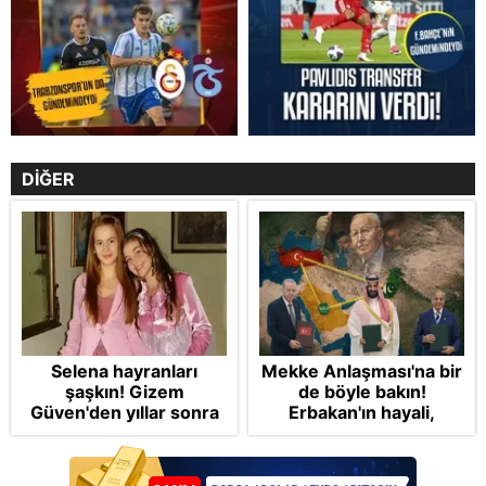
DİĞER
Selena hayranları
Mekke Anlaşması'na bir
şaşkın! Gizem
de böyle bakın!
Güven'den yıllar sonra
Erbakan'ın hayali,
gelen Cansu Demirci
Cumhur'un vizyonu:
itirafı! "Konuşmuyoruz"
İslam NATO'suna
Başkan Erdoğan mührü