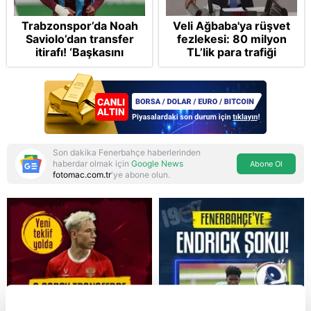
Trabzonspor’da Noah
Veli Ağbaba'ya rüşvet
Saviolo’dan transfer
fezlekesi: 80 milyon
itirafı! ‘Başkasını
TL’lik para trafiği
izlemeye geldi’
dosyada! CHP’li
belediyeleri haraca
bağlamış
Son dakika Fenerbahçe haberlerinden
haberdar olmak için
Google News
Abone Ol
fotomac.com.tr
'ye abone olun.
Reddet