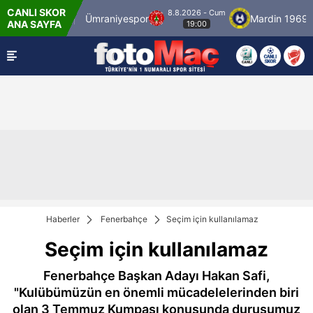
CANLI SKOR
8.8.2026 - Cum
İstanbulspor
Ümraniyespor
Mardin 1969 Sp
ANA SAYFA
19:00
Haberler
Fenerbahçe
Seçim için kullanılamaz
Seçim için kullanılamaz
Fenerbahçe Başkan Adayı Hakan Safi,
"Kulübümüzün en önemli mücadelelerinden biri
olan 3 Temmuz Kumpası konusunda duruşumuz