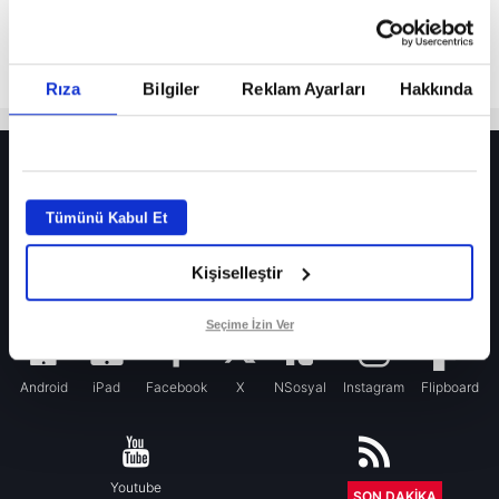
Rıza
Bilgiler
Reklam Ayarları
Hakkında
HER YERDE!
Fenerbahçe’de sürpriz ayrılık ihtimali! Devre arasında gelmişti
Tümünü Kabul Et
Fenerbahçe’nin yeni transferi Mason Greenwood için olay sözler!
Kişiselleştir
Galatasaray’da rota yeniden Thiago Almada!
iPhone
Seçime İzin Ver
Android
iPad
Facebook
X
NSosyal
Instagram
Flipboard
Youtube
RSS
SON DAKİKA