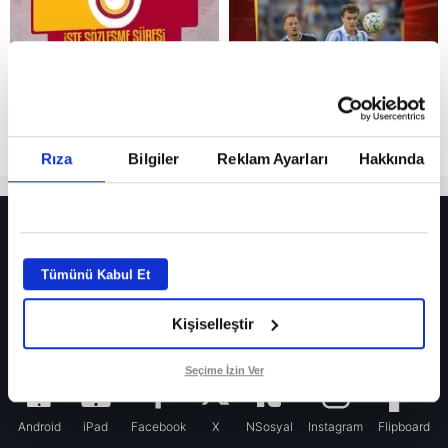
Rıza
Bilgiler
Reklam Ayarları
Hakkında
HER YERDE!
Fenerbahçe’de sürpriz ayrılık ihtimali! Devre arasında gelmişti
Tümünü Kabul Et
Fenerbahçe’nin yeni transferi Mason Greenwood için olay sözler!
Kişiselleştir
Galatasaray’da rota yeniden Thiago Almada!
iPhone
Seçime İzin Ver
Android
iPad
Facebook
X
NSosyal
Instagram
Flipboard