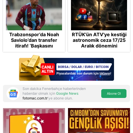
Trabzonspor’da Noah
RTÜK'ün ATV'ye kestiği
Saviolo’dan transfer
astronomik ceza 17/25
itirafı! ‘Başkasını
Aralık dönemini
izlemeye geldi’
anımsattı! Milli yayınlara
"yaptırım" kıskacı:
Turkuvaz Medya neden
hedefte?
Son dakika Fenerbahçe haberlerinden
haberdar olmak için
Google News
Abone Ol
fotomac.com.tr
'ye abone olun.
Reddet