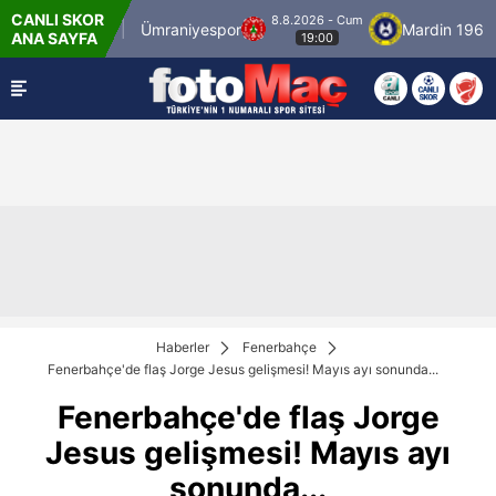
CANLI SKOR
8.8.2026 - Cum
spor
Ümraniyespor
Mardin 1969 Spor
Ö
ANA SAYFA
19:00
Haberler
Fenerbahçe
Fenerbahçe'de flaş Jorge Jesus gelişmesi! Mayıs ayı sonunda...
Fenerbahçe'de flaş Jorge
Jesus gelişmesi! Mayıs ayı
sonunda...