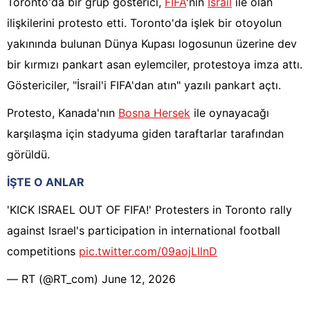
Toronto'da bir grup gösterici,
FIFA
'nın
İsrail
ile olan
ilişkilerini protesto etti. Toronto'da işlek bir otoyolun
yakınında bulunan Dünya Kupası logosunun üzerine dev
bir kırmızı pankart asan eylemciler, protestoya imza attı.
Göstericiler, "İsrail'i FIFA'dan atın" yazılı pankart açtı.
Protesto, Kanada'nın
Bosna Hersek
ile oynayacağı
karşılaşma için stadyuma giden taraftarlar tarafından
görüldü.
İŞTE O ANLAR
'KICK ISRAEL OUT OF FIFA!' Protesters in Toronto rally
against Israel's participation in international football
competitions
pic.twitter.com/09aojLllnD
— RT (@RT_com)
June 12, 2026