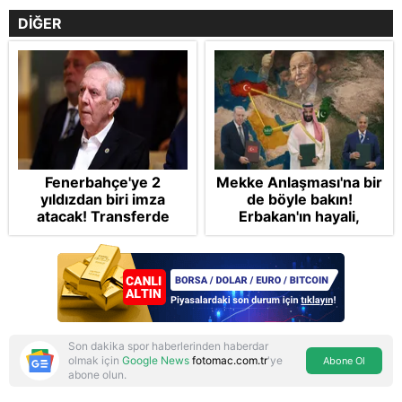
DİĞER
Fenerbahçe'ye 2
Mekke Anlaşması'na bir
yıldızdan biri imza
de böyle bakın!
atacak! Transferde
Erbakan'ın hayali,
golcü harekatı...
Cumhur'un vizyonu:
İslam NATO'suna
Başkan Erdoğan mührü
Son dakika spor haberlerinden haberdar
olmak için
Google News
fotomac.com.tr
'ye
Abone Ol
abone olun.