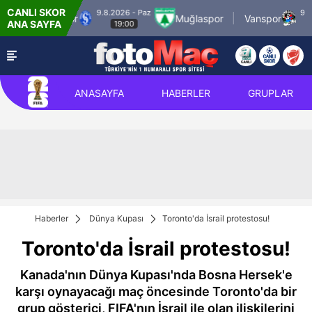
CANLI SKOR
9.8.2026 - Paz
9.8.202
 Sarıyerspor
Muğlaspor
Vanspor
ANA SAYFA
19:00
21:
ANASAYFA
HABERLER
GRUPLAR
Haberler
Dünya Kupası
Toronto'da İsrail protestosu!
Toronto'da İsrail protestosu!
Kanada'nın Dünya Kupası'nda Bosna Hersek'e
karşı oynayacağı maç öncesinde Toronto'da bir
grup gösterici, FIFA'nın İsrail ile olan ilişkilerini