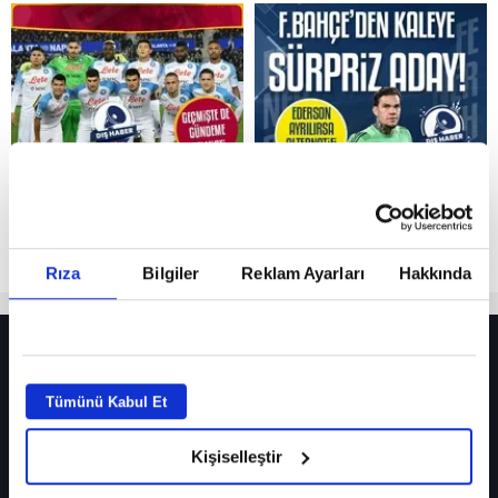
Reddet
Rıza
Bilgiler
Reklam Ayarları
Hakkında
HER YERDE!
Fenerbahçe’de sürpriz ayrılık ihtimali! Devre arasında gelmişti
Tümünü Kabul Et
Fenerbahçe’nin yeni transferi Mason Greenwood için olay sözler!
Kişiselleştir
Galatasaray’da rota yeniden Thiago Almada!
iPhone