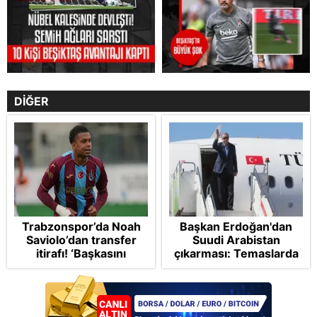
DİĞER
Trabzonspor’da Noah
Başkan Erdoğan'dan
Saviolo’dan transfer
Suudi Arabistan
itirafı! ‘Başkasını
çıkarması: Temaslarda
izlemeye geldi’
bulunacak