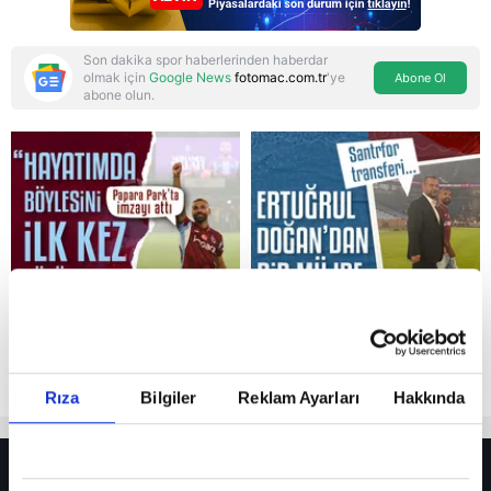
Son dakika spor haberlerinden haberdar
olmak için
Google News
fotomac.com.tr
'ye
Abone Ol
abone olun.
Reddet
Rıza
Bilgiler
Reklam Ayarları
Hakkında
HER YERDE!