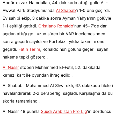
Abdürrezzak Hamdullah, 44. dakikada attığı golle Al -
Awwal Park Stadyumu'nda
Al Shabab
'ı 1-0 öne geçirdi.
Ev sahibi ekip, 3 dakika sonra Ayman Yahya'nın golüyle
1-1 eşitliği getirdi.
Cristiano Ronaldo
'nun 45+7'de dar
açıdan attığı gol, uzun süren bir VAR incelemesinden
sonra geçerli sayıldı ve Portekizli yıldız takımını öne
geçirdi.
Fatih Terim
, Ronaldo'nun golünü geçerli sayan
hakeme tepki gösterdi.
Al Nassr
stoperi Muhammed El-Fetil, 52. dakikada
kırmızı kart ile oyundan ihraç edildi.
Al Shabablı Muhammed Al Shwirekh, 67. dakikada fileleri
havalandırarak 2-2 beraberliği sağladı. Karşılaşma da bu
skorla tamamlandı.
Al Nassr 48 puanla
Suudi Arabistan Pro Lig
'in dördüncü