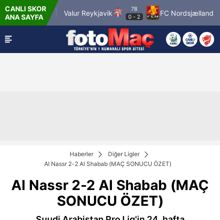
CANLI SKOR
78
Pafos FC
Valur Reykjavik
FC Nordsjælland
ANA SAYFA
0
-
2
Haberler
Diğer Ligler
Al Nassr 2-2 Al Shabab (MAÇ SONUCU ÖZET)
Al Nassr 2-2 Al Shabab (MAÇ
SONUCU ÖZET)
Suudi Arabistan Pro Lig'in 24. hafta