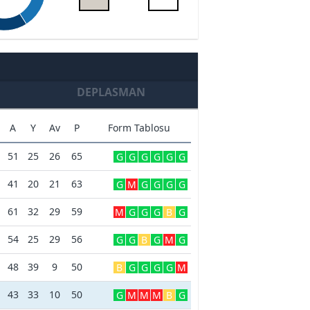
DEPLASMAN
A
Y
Av
P
Form Tablosu
51
25
26
65
G
G
G
G
G
G
41
20
21
63
G
M
G
G
G
G
61
32
29
59
M
G
G
G
B
G
54
25
29
56
G
G
B
G
M
G
48
39
9
50
B
G
G
G
G
M
43
33
10
50
G
M
M
M
B
G