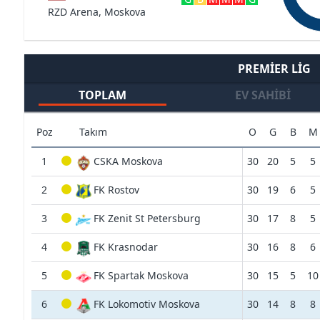
RZD Arena, Moskova
PREMIER LIG
TOPLAM
EV SAHIBI
Poz
Takım
O
G
B
M
1
CSKA Moskova
30
20
5
5
2
FK Rostov
30
19
6
5
3
FK Zenit St Petersburg
30
17
8
5
4
FK Krasnodar
30
16
8
6
5
FK Spartak Moskova
30
15
5
10
6
FK Lokomotiv Moskova
30
14
8
8