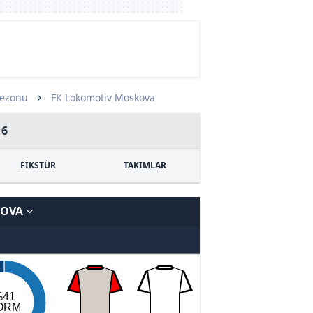
Sezonu
FK Lokomotiv Moskova
16
FİKSTÜR
TAKIMLAR
KOVA
%41
ORM