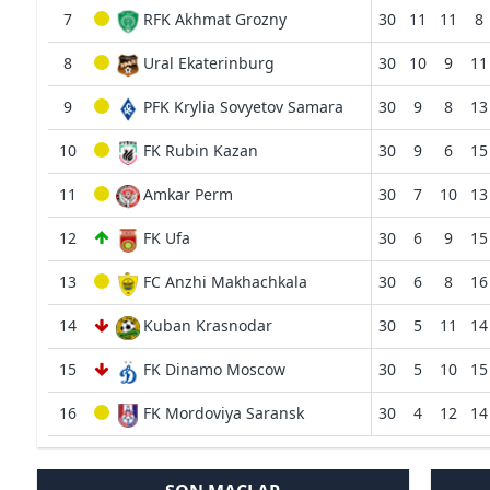
7
RFK Akhmat Grozny
30
11
11
8
8
Ural Ekaterinburg
30
10
9
11
9
PFK Krylia Sovyetov Samara
30
9
8
13
10
FK Rubin Kazan
30
9
6
15
11
Amkar Perm
30
7
10
13
12
FK Ufa
30
6
9
15
13
FC Anzhi Makhachkala
30
6
8
16
14
Kuban Krasnodar
30
5
11
14
15
FK Dinamo Moscow
30
5
10
15
16
FK Mordoviya Saransk
30
4
12
14