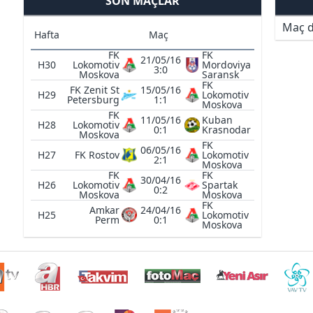
SON MAÇLAR
Maç d
Hafta
Maç
FK
FK
21/05/16
H30
Lokomotiv
Mordoviya
3:0
Moskova
Saransk
FK
FK Zenit St
15/05/16
H29
Lokomotiv
Petersburg
1:1
Moskova
FK
11/05/16
Kuban
H28
Lokomotiv
0:1
Krasnodar
Moskova
FK
06/05/16
H27
FK Rostov
Lokomotiv
2:1
Moskova
FK
FK
30/04/16
H26
Lokomotiv
Spartak
0:2
Moskova
Moskova
FK
Amkar
24/04/16
H25
Lokomotiv
Perm
0:1
Moskova