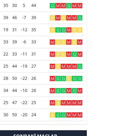
35
30
5
44
G
M
M
G
M
M
39
46
-7
39
B
M
B
M
M
G
19
31
-12
35
B
G
G
M
B
B
33
39
-6
33
M
B
B
M
B
M
22
33
-11
31
M
B
B
M
G
M
25
44
-19
27
M
B
M
M
M
G
28
50
-22
26
M
G
G
B
G
G
34
44
-10
26
M
G
G
M
G
M
25
47
-22
25
M
B
M
M
M
M
30
50
-20
24
B
G
G
M
M
M