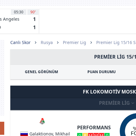
05:30
90
'
1
s Angeles
1
D
adalajara
Canlı Skor
Rusya
Premier Lig
Premier Lig 15/16 
PREMIER LIG 15/
GENEL GÖRÜNÜM
PUAN DURUMU
FK LOKOMOTIV MOS
PREMIER LIG
PERFORMANS
Galaktionov, Mikhail
F
G
B
M
M
M
G