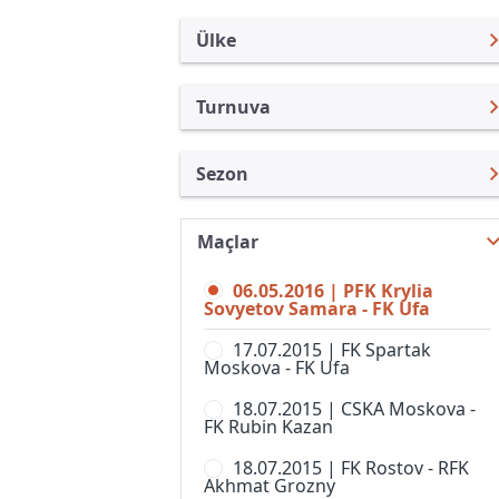
Ülke
Turnuva
Rusya
Premier Lig
Sezon
Türkiye
Rusya Kupası
Premier Lig 15/16
Uluslararası
Süper Kupa
Maçlar
Premier Lig 26/27
Uluslararası Kulüpler
1. Liga
06.05.2016 | PFK Krylia
Premier Lig 25/26
Turkiye
Sovyetov Samara - FK Ufa
2. Liga, Division A
Premier Lig 24/25
İngiltere
17.07.2015 | FK Spartak
2. Liga, Division B, Grup 1
Moskova - FK Ufa
Premier Lig 23/24
İspanya
2. Liga, Division B, Grup 2
18.07.2015 | CSKA Moskova -
Premier Lig 22/23
Almanya Amatör
FK Rubin Kazan
2. Liga, Division B, Grup 3
Premier Lig 21/22
Fransa
18.07.2015 | FK Rostov - RFK
2. Liga, Division B, Grup 4
Akhmat Grozny