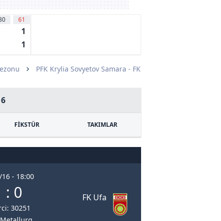
30
62
'
1
FC
1
Sezonu
PFK Krylia Sovyetov Samara - FK
16
FİKSTÜR
TAKIMLAR
/16 - 18:00
 : 0
FK Ufa
rci: 30251
 Metallurg