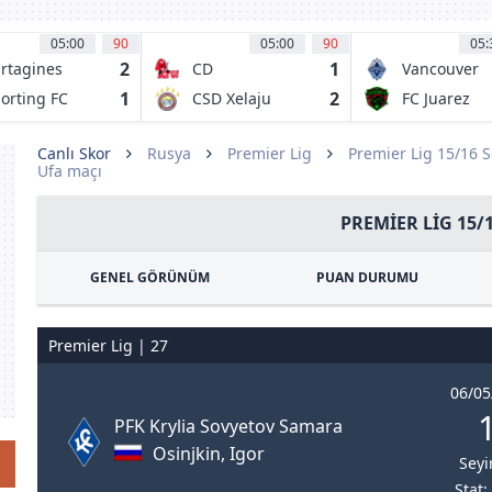
05:00
90
05:00
90
05:
2
1
rtagines
CD
Vancouver
Malacateco
Whitecaps 
1
2
orting FC
CSD Xelaju
FC Juarez
MC
Canlı Skor
Rusya
Premier Lig
Premier Lig 15/16 
Ufa maçı
PREMIER LIG 15/
GENEL GÖRÜNÜM
PUAN DURUMU
Premier Lig | 27
06/05
1
PFK Krylia Sovyetov Samara
Osinjkin, Igor
Seyi
Stat: