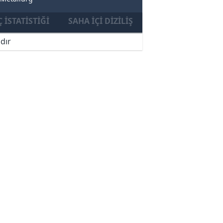
 İSTATISTIĞI
SAHA İÇI DIZILIŞ
dır