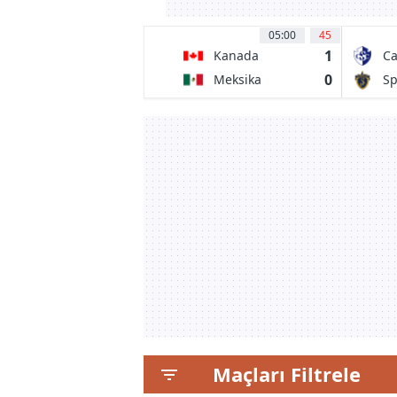
05:00
45
1
Kanada
Ca
0
Meksika
Sp
Maçları Filtrele