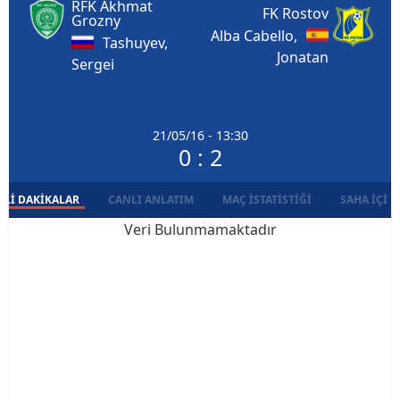
RFK Akhmat
FK Rostov
Grozny
Alba Cabello,
Tashuyev,
Jonatan
Sergei
21/05/16 - 13:30
0 : 2
LI DAKIKALAR
CANLI ANLATIM
MAÇ İSTATISTIĞI
SAHA İÇI D
Veri Bulunmamaktadır