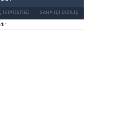
 İSTATISTIĞI
SAHA İÇI DIZILIŞ
dır