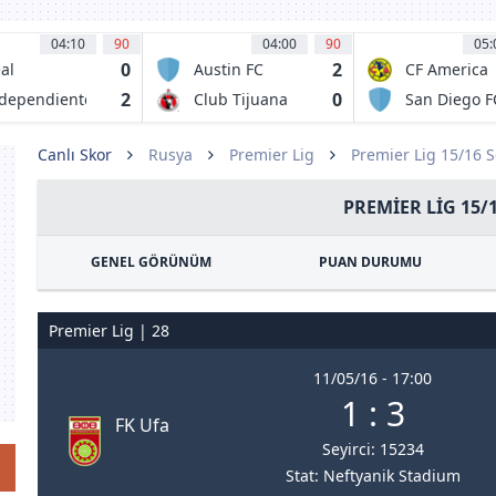
04:10
90
04:00
90
05:
0
2
al
Austin FC
CF America
rtagena FC
2
0
dependiente
Club Tijuana
San Diego F
lle Del
de Caliente
auca
Canlı Skor
Rusya
Premier Lig
Premier Lig 15/16 
PREMIER LIG 15/
GENEL GÖRÜNÜM
PUAN DURUMU
Premier Lig | 28
11/05/16 - 17:00
1 : 3
FK Ufa
Seyirci: 15234
Stat: Neftyanik Stadium