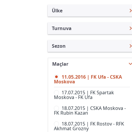
Ülke
Turnuva
Rusya
Premier Lig
Sezon
Türkiye
Rusya Kupası
Premier Lig 15/16
Uluslararası
Süper Kupa
Maçlar
Premier Lig 26/27
Uluslararası Kulüpler
1. Liga
11.05.2016 | FK Ufa - CSKA
Premier Lig 25/26
Turkiye
Moskova
2. Liga, Division A
Premier Lig 24/25
İngiltere
17.07.2015 | FK Spartak
2. Liga, Division B, Grup 1
Moskova - FK Ufa
Premier Lig 23/24
İspanya
2. Liga, Division B, Grup 2
18.07.2015 | CSKA Moskova -
Premier Lig 22/23
Almanya Amatör
FK Rubin Kazan
2. Liga, Division B, Grup 3
Premier Lig 21/22
Fransa
18.07.2015 | FK Rostov - RFK
2. Liga, Division B, Grup 4
Akhmat Grozny