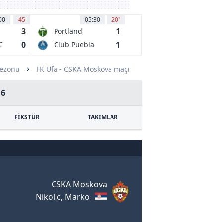
00
45
05:30
20
'
3
1
Portland
Timbers
0
1
C
Club Puebla
Sezonu
FK Ufa - CSKA Moskova maçı
16
FİKSTÜR
TAKIMLAR
CSKA Moskova
Nikolic, Marko