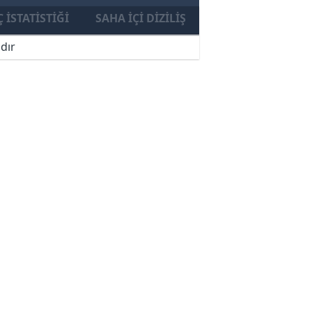
 İSTATISTIĞI
SAHA İÇI DIZILIŞ
dır