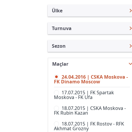
Ülke
Turnuva
Rusya
Premier Lig
Sezon
Türkiye
Rusya Kupası
Premier Lig 15/16
Uluslararası
Süper Kupa
Maçlar
Premier Lig 26/27
Uluslararası Kulüpler
1. Liga
24.04.2016 | CSKA Moskova -
Premier Lig 25/26
Turkiye
FK Dinamo Moscow
2. Liga, Division A
Premier Lig 24/25
İngiltere
17.07.2015 | FK Spartak
2. Liga, Division B, Grup 1
Moskova - FK Ufa
Premier Lig 23/24
İspanya
2. Liga, Division B, Grup 2
18.07.2015 | CSKA Moskova -
Premier Lig 22/23
Almanya Amatör
FK Rubin Kazan
2. Liga, Division B, Grup 3
Premier Lig 21/22
Fransa
18.07.2015 | FK Rostov - RFK
2. Liga, Division B, Grup 4
Akhmat Grozny