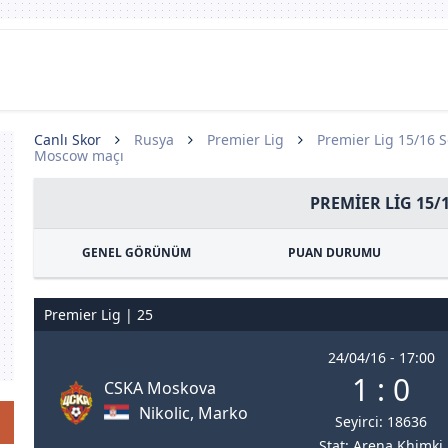
Canlı Skor
Rusya
Premier Lig
Premier Lig 15/16 
Moscow maçı
PREMIER LIG 15/
GENEL GÖRÜNÜM
PUAN DURUMU
Premier Lig | 25
24/04/16 - 17:00
1 : 0
CSKA Moskova
Nikolic, Marko
Seyirci: 18636
Stat: Arena Khimki