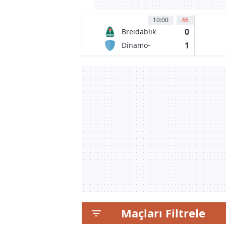
10:00
46
0
Breidablik
Kopavogur
1
Dinamo-
BGUFK Minsk
Maçları Filtrele