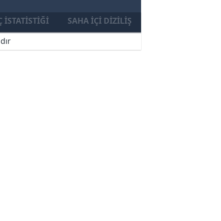
 İSTATISTIĞI
SAHA İÇI DIZILIŞ
dır