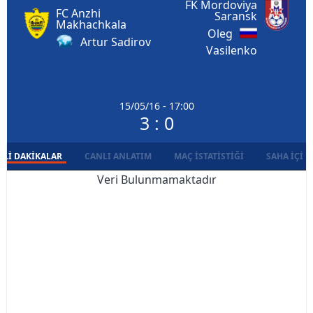
FK Mordoviya
FC Anzhi
Saransk
Makhachkala
Oleg
Artur Sadirov
Vasilenko
15/05/16 - 17:00
3 : 0
LI DAKIKALAR
CANLI ANLATIM
MAÇ İSTATISTIĞI
SAHA İÇI D
Veri Bulunmamaktadır