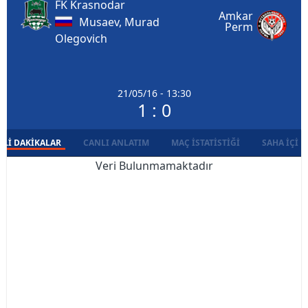
FK Krasnodar
Amkar
Musaev, Murad
Perm
Olegovich
21/05/16 - 13:30
1 : 0
LI DAKIKALAR
CANLI ANLATIM
MAÇ İSTATISTIĞI
SAHA İÇI D
Veri Bulunmamaktadır