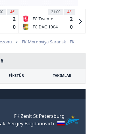
00
46
'
21:00
48
'
21:00
45
2
2
1
FC Twente
Lanzarote
Enschede
0
0
0
FC DAC 1904
Arenas Club
Dunajska
Getxo
Streda
Sezonu
FK Mordoviya Saransk - FK
16
FİKSTÜR
TAKIMLAR
FK Zenit St Petersburg
ak, Sergey Bogdanovich