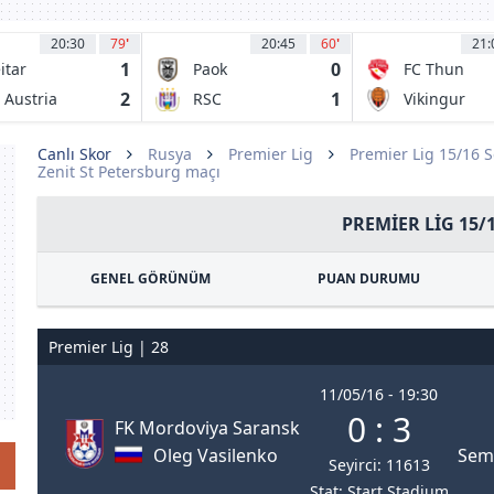
20:30
79
'
20:45
60
'
21:
1
0
itar
Paok
FC Thun
rusalem FC
Thessaloniki
2
1
 Austria
RSC
Vikingur
ien
Anderlecht
Reykjavik
Canlı Skor
Rusya
Premier Lig
Premier Lig 15/16 
Zenit St Petersburg maçı
PREMIER LIG 15/
GENEL GÖRÜNÜM
PUAN DURUMU
Premier Lig | 28
11/05/16 - 19:30
0 : 3
FK Mordoviya Saransk
Oleg Vasilenko
Sem
Seyirci: 11613
Stat: Start Stadium