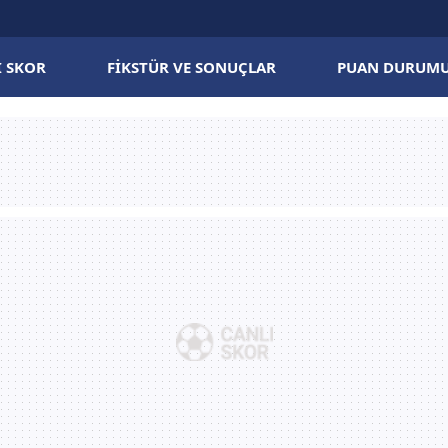
I SKOR
FIKSTÜR VE SONUÇLAR
PUAN DURUM