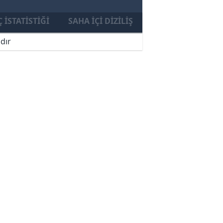
 İSTATISTIĞI
SAHA İÇI DIZILIŞ
dır