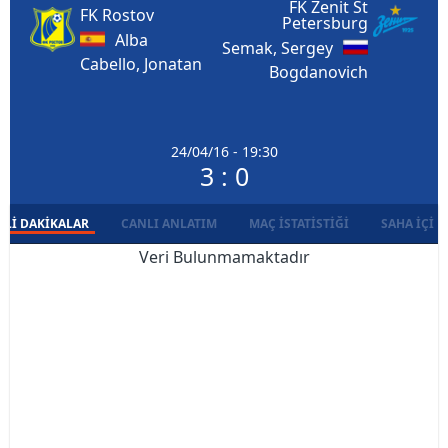
FK Zenit St
FK Rostov
Petersburg
Alba
Semak, Sergey
Cabello, Jonatan
Bogdanovich
24/04/16 - 19:30
3 : 0
LI DAKIKALAR
CANLI ANLATIM
MAÇ İSTATISTIĞI
SAHA İÇI D
Veri Bulunmamaktadır