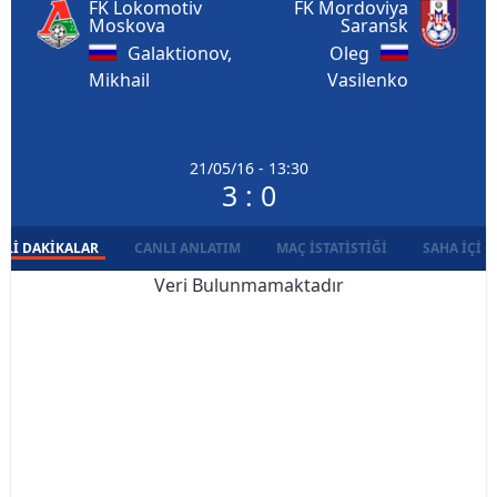
FK Lokomotiv
FK Mordoviya
Moskova
Saransk
Galaktionov,
Oleg
Mikhail
Vasilenko
21/05/16 - 13:30
3 : 0
LI DAKIKALAR
CANLI ANLATIM
MAÇ İSTATISTIĞI
SAHA İÇI D
Veri Bulunmamaktadır