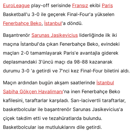
EuroLeague
play-off serisinde
Fransız
ekibi
Paris
Basketball'u 3-0 ile geçerek Final-Four'a yükselen
Fenerbahçe Beko
,
İstanbul
'a döndü.
Başantrenör
Sarunas Jasikevicius
liderliğinde ilk iki
maçına İstanbul'da çıkan Fenerbahçe Beko, evindeki
maçları 2-0 tamamlayarak Paris'e avantajla giderek
deplasmandaki 3'üncü maçı da 98-88 kazanarak
durumu 3-0 'a getirdi ve 7'nci kez Final-Four biletini aldı.
Maçın ardından bugün akşam saatlerinde
İstanbul
Sabiha Gökçen Havalimanı
'na inen Fenerbahçe Beko
kafilesini, taraftarlar karşıladı. Sarı-lacivertli taraftarlar,
basketbolcular ile başantrenör Sarunas Jasikevicius'a
çiçek takdim etti ve tezahüratlarda bulundu.
Basketbolcular ise mutluluklarını dile getirdi.