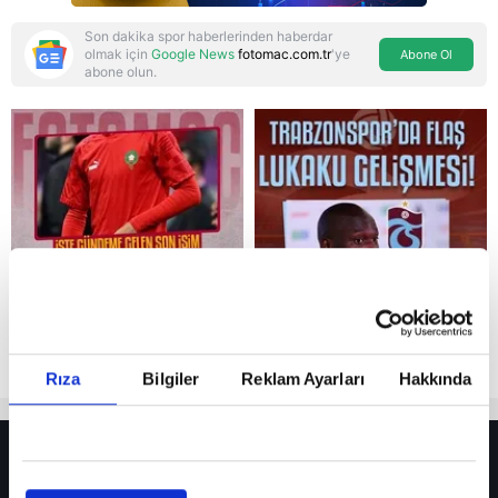
Son dakika spor haberlerinden haberdar
olmak için
Google News
fotomac.com.tr
'ye
Abone Ol
abone olun.
Reddet
Rıza
Bilgiler
Reklam Ayarları
Hakkında
HER YERDE!