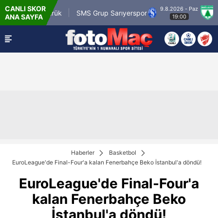
CANLI SKOR
9.8.2026 - Paz
m.tr Karagümrük
SMS Grup Sarıyerspor
Muğl
ANA SAYFA
19:00
Haberler
Basketbol
EuroLeague'de Final-Four'a kalan Fenerbahçe Beko İstanbul'a döndü!
EuroLeague'de Final-Four'a
kalan Fenerbahçe Beko
İstanbul'a döndü!