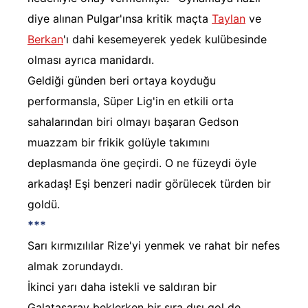
diye alınan Pulgar'ınsa kritik maçta
Taylan
ve
Berkan
'ı dahi kesemeyerek yedek kulübesinde
olması ayrıca manidardı.
Geldiği günden beri ortaya koyduğu
performansla, Süper Lig'in en etkili orta
sahalarından biri olmayı başaran Gedson
muazzam bir frikik golüyle takımını
deplasmanda öne geçirdi. O ne füzeydi öyle
arkadaş! Eşi benzeri nadir görülecek türden bir
goldü.
***
Sarı kırmızılılar Rize'yi yenmek ve rahat bir nefes
almak zorundaydı.
İkinci yarı daha istekli ve saldıran bir
Galatasaray beklerken bir sıra dışı gol de