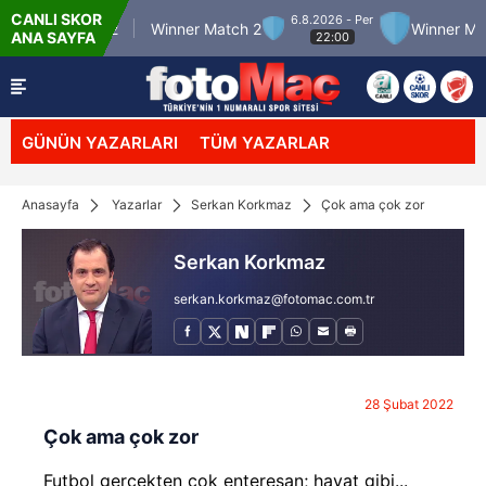
CANLI SKOR
6.8.2026 - Per
nner Match 12
Winner Match 2
Winner Matc
ANA SAYFA
22:00
GÜNÜN YAZARLARI
TÜM YAZARLAR
Anasayfa
Yazarlar
Serkan Korkmaz
Çok ama çok zor
Serkan Korkmaz
serkan.korkmaz@fotomac.com.tr
28 Şubat 2022
Çok ama çok zor
Futbol gerçekten çok enteresan; hayat gibi...