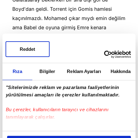
Boyd'dan geldi. Torrent için Gomis hamlesi
kaçınılmazdı. Mohamed çıkar mıydı emin değilim
ama Babel de oyuna girmiş Emre kenara
gelmişti.
Göztepe'de iki hayati penaltı atan Gomis
Reddet
ayağının tozuyla kazandırdığı penaltıyı kaçırınca
Nef Stadyumu'nda gerilim iyice arttı. Maçın
Rıza
Bilgiler
Reklam Ayarları
Hakkında
bitimine daha yarım saat vardı. On dakikalık
stresin ardından Galatasaray bir penaltı daha
"Sitelerimizde reklam ve pazarlama faaliyetlerinin
kazandı bu kez Babel affetmedi.
yürütülmesi amaçları ile çerezler kullanılmaktadır.
Hakemin ilk penaltı kararı çok ağırdı ama ikinci
Bu çerezler, kullanıcıların tarayıcı ve cihazlarını
penaltı kararı (bence) doğruydu. Van Aanholt
tanımlayarak çalışırlar.
dar alanda şık paslaşmalarla çok şık bir gol
daha atarak skoru 3-2'ye getirdi.
Bu çerezlere izin vermeniz halinde sizlere özel