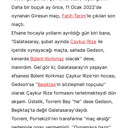
Daha bir buçuk ay önce, 11 Ocak 2022'de
oynanan Giresun maçı,
Fatih Terim
'le çıkılan son
maçtı.
Efsane hocayla yolların ayrıldığı gün biri bana,
"Galatasaray, şubat ayında
Çaykur Rize
ile
içeride oynayacağı maçta, sahada Gedson,
kenarda
Bülent Korkmaz
olacak'' dese,
inanırdım. Gel gör ki; Galatasaray'ın yaşayan
efsanesi Bülent Korkmaz Çaykur Rize'nin hocası,
Gedson'sa ''
Beşiktaş
'ın sözleşmeli topçusu''
olarak Çaykur Rize formasını terletmekteydi dün
akşam. Üstelik, Torrent Bey ''he'' dese Gedson,
Beşiktaş'ta değil Galatasaray'daydı.
Torrent, Portekizli'nin transferine ''maç eksiği''
nedeniyle onay vermemişti. ''Oynamaya hazır''