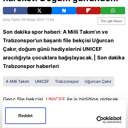
Giriş Tarihi: 05 Nisan 2021 11:54
Son dakika spor haberi: A Milli Takım'ın ve
Trabzonspor’un başarılı file bekçisi Uğurcan
Çakır, doğum günü hediyelerini UNICEF
aracılığıyla çocuklara bağışlayacak. | Son dakika
Trabzonspor haberleri
A Milli Takım
UNICEF
Trabzonspor
Uğurcan Çakır
Genç file bekçisi,
UNICEF
ile iş birliğine giderek
ilaç ve besin bulmakta zorlanan çocuklar için
Reddet
kampanya başlattı. 5 Nisan 1996 doğumlu Çakır,
sosyal medya hesabından gerçekleştirdiği