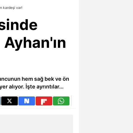
n kardeşi var!
esinde
 Ayhan'ın
yuncunun hem sağ bek ve ön
alıyor. İşte ayrıntılar...