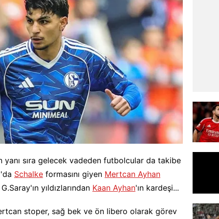
ın yanı sıra gelecek vadeden futbolcular da takibe
a'da
Schalke
formasını giyen
Mertcan Ayhan
 G.Saray'ın yıldızlarından
Kaan Ayhan
'ın kardeşi...
rtcan stoper, sağ bek ve ön libero olarak görev