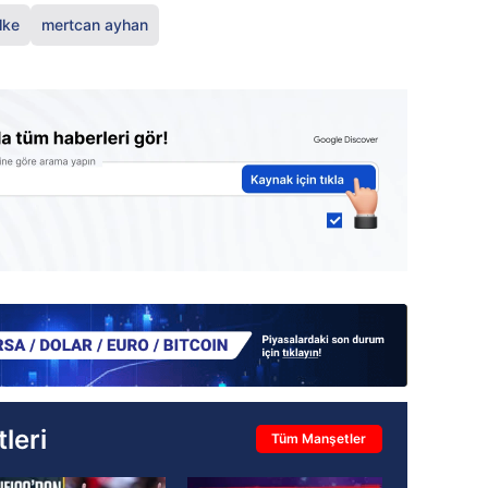
lke
mertcan ayhan
leri
Tüm Manşetler