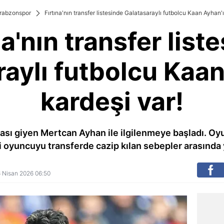
rabzonspor
Fırtına'nın transfer listesinde Galatasaraylı futbolcu Kaan Ayhan'ı
na'nın transfer list
raylı futbolcu Kaan
kardeşi var!
ası giyen Mertcan Ayhan ile ilgilenmeye başladı. O
 oyuncuyu transferde cazip kılan sebepler arasında yer 
16 Nisan 2026 06:50