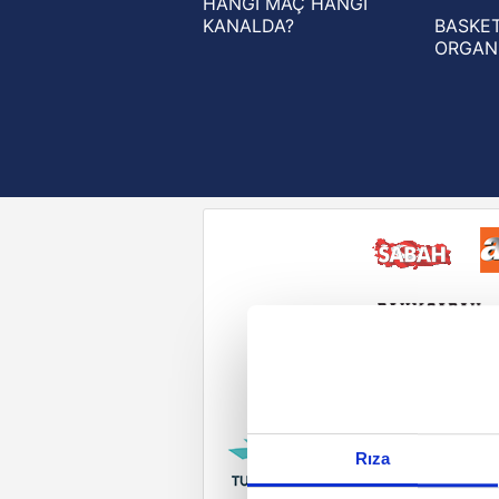
HANGİ MAÇ HANGİ
KANALDA?
BASKET
ORGAN
Reddet
Rıza