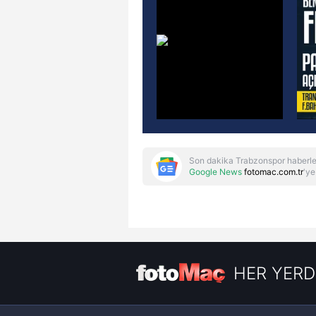
Son dakika Trabzonspor haberle
Google News
fotomac.com.tr
'ye
HER YERD