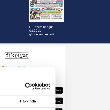
E-Gazete her gün
08:00’de
güncellenmektedir.
Hakkında