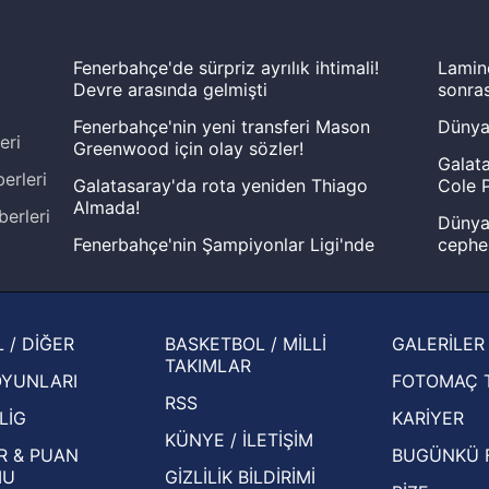
Fenerbahçe'de sürpriz ayrılık ihtimali!
Lamin
Devre arasında gelmişti
sonras
Fenerbahçe'nin yeni transferi Mason
Dünya
eri
Greenwood için olay sözler!
Galata
erleri
Galatasaray'da rota yeniden Thiago
Cole P
Almada!
berleri
Dünya 
Fenerbahçe'nin Şampiyonlar Ligi'nde
cephe
muhtemel rakibi belli oldu! Gornik
2026 
Zabrze'yi elerlerse...
şampi
İspanya-Arjantin finalinin ardından dış
Herna
 / DİĞER
BASKETBOL / MİLLİ
GALERİLER
basından gündem olan manşetler!
ekiple
TAKIMLAR
OYUNLARI
FOTOMAÇ 
Beşiktaş'ın UEFA Avrupa Ligi'nde 3. Ön
oldu
RSS
Eleme Turu muhtemel rakipleri belli oldu!
LİG
KARİYER
KÜNYE / İLETİŞİM
R & PUAN
BUGÜNKÜ 
MU
GİZLİLİK BİLDİRİMİ