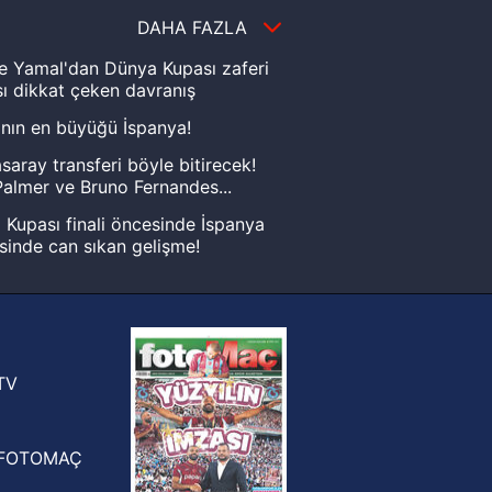
DAHA FAZLA
e Yamal'dan Dünya Kupası zaferi
ı dikkat çeken davranış
nın en büyüğü İspanya!
saray transferi böyle bitirecek!
almer ve Bruno Fernandes...
Kupası finali öncesinde İspanya
sinde can sıkan gelişme!
FIFA Dünya Kupası'nı kazanana
yonluk yüzüğü verilecek
n Crespo, Meksika Ligi
rinden Atlas'ın yeni teknik direktörü
TV
FOTOMAÇ