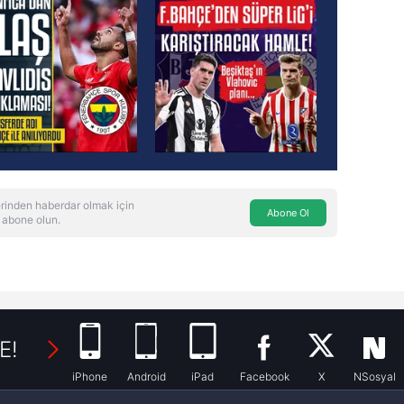
rinden haberdar olmak için
Abone Ol
 abone olun.
E!
iPhone
Android
iPad
Facebook
X
NSosyal