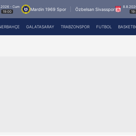
 Cum
8.8.2026 - Cum
Mardin 1969 Spor
Özbelsan Sivasspor
19:00
NERBAHÇE
GALATASARAY
TRABZONSPOR
FUTBOL
BASKETB
Beşiktaş
A
Fenerbahçe
A
Galatasaray
A
Trabzonspor
A
Futbol
A
Basketbol
Ziraat Türkiye Kupası
DİZİ
Diğer Sporlar