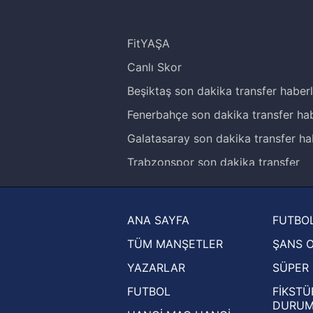
FitYAŞA
Canlı Skor
Beşiktaş son dakika transfer haberl
Fenerbahçe son dakika transfer hab
Galatasaray son dakika transfer ha
Trabzonspor son dakika transfer
haberleri
Trendyol Süper Lig haberleri
ANA SAYFA
FUTBOL
Ziraat Türkiye Kupası haberleri
TÜM MANŞETLER
ŞANS 
UEFA Şampiyonlar Ligi haberleri
YAZARLAR
SÜPER 
UEFA Avrupa Ligi haberleri
FUTBOL
FİKSTÜ
UEFA Konferans Ligi haberleri
DURU