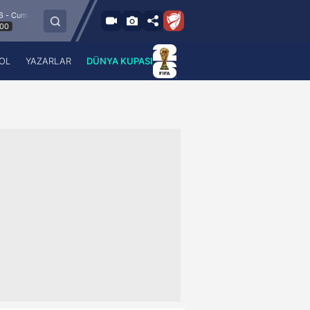
8.8.2026 - Cum
Esenler Erokspor
Hesap.com Antalyaspor
21:30
OL
YAZARLAR
DÜNYA KUPASI
 Haber
A Haber Radyo
 Spor
A Spor Radyo
TV
A News Radio
2TV
Radyo Turkuvaz
para
Turkuvaz Romantik
Turkuvaz Efsane
Vav Tv
Radyo Soft
Radyo Energy
Turkuvaz Anadolu