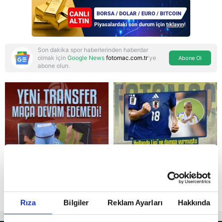
binecek"
Son dakika spor haberlerinden haberdar
olmak için
Google News
fotomac.com.tr
'ye
Abone Ol
abone olun.
Reddet
Rıza
Bilgiler
Reklam Ayarları
Hakkında