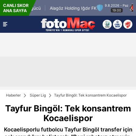
CANLI SKOR
9.8.2026 - Paz
Keçiörengücü
Alagöz Holding Iğdır FK
Mi
ANA SAYFA
19:00
Haberler
Süper Lig
Tayfur Bingöl: Tek konsantrem Kocaelispor
Tayfur Bingöl: Tek konsantrem
Kocaelispor
Kocaelisporlu futbolcu Tayfur Bingöl transfer için