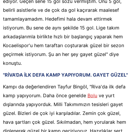
ediyor. Geçen sene 15 gol sözü vermiştim. Onu 5 gol,
belirli asistlerle ve de çok da gol kaçırarak maalesef
tamamlayamadım. Hedefimi hala devam ettirmek
istiyorum. Bu sene de aynı şekilde 15 gol. Lige takım
arkadaşlarımla birlikte hızlı bir başlangıç yaparak hem
Kocaelispor'u hem taraftarı coşturarak güzel bir sezon
geçirmek istiyorum. Şu an her şey gayet güzel" diye
konuştu.
"RİVA'DA İLK DEFA KAMP YAPIYORUM. GAYET GÜZEL"
Kampı da değerlendiren Tayfur Bingöl, "Riva'da ilk defa
kamp yapıyorum. Daha önce genelde
Bolu
ve yurt
dışlarında yapıyorduk. Milli Takımımızın tesisleri gayet
güzel. Bizleri de çok iyi karşıladılar. Zemin çok güzel,
hava şartları çok güzel. Sıkılmadan, hem yorularak hem
dinlenerek güzel bir kamp geçiriyoruz. Hazırlıklar sert