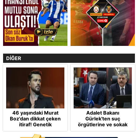
DİĞER
46 yaşındaki Murat
Adalet Bakanı
Boz'dan dikkat çeken
Gürlek'ten suç
itiraf! Genetik
örgütlerine ve sokak
korkusunu açıkladı
çetelerine net mesaj:
"Devlet tepenize