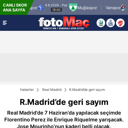
CANLI SKOR
9.8.2026 - Paz
9.8.
rup Sarıyerspor
Muğlaspor
Vanspor
ANA SAYFA
19:00
Haberler
Real Madrid
R.Madrid’de geri sayım
R.Madrid’de geri sayım
Real Madrid’de 7 Haziran’da yapılacak seçimde
Florentino Perez ile Enrique Riquelme yarışacak.
Jose Mourinho’nun kaderi belli olacak.