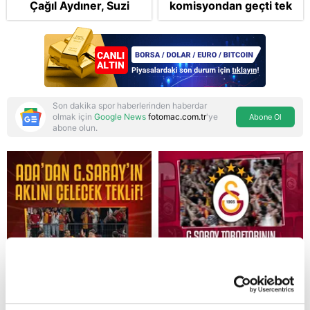
Çağıl Aydıner, Suzi
komisyondan geçti tek
karakteriyle geliyor
madde değişti!
Soruşturma ve cezalar
hangi şartlarda
ertelenecek?
Son dakika spor haberlerinden haberdar
olmak için
Google News
fotomac.com.tr
'ye
Abone Ol
abone olun.
Reddet