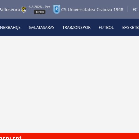
6.8.2026 - Per
eura
CS Universitatea Craiova 1948
FC Inter
18:00
ENERBAHÇE
GALATASARAY
TRABZONSPOR
FUTBOL
BASKET
Beşiktaş
A
Fenerbahçe
A
Galatasaray
A
Trabzonspor
A
Futbol
A
Basketbol
Ziraat Türkiye Kupası
DİZİ
Diğer Sporlar