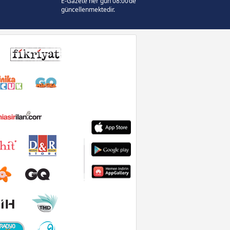
E-Gazete her gün 08:00’de
güncellenmektedir.