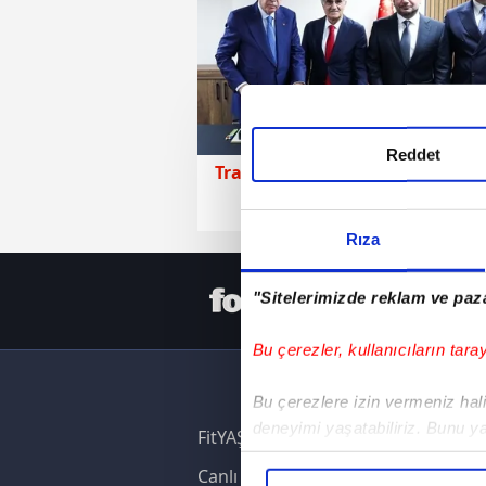
Reddet
Trabzonspor
20 Mayıs 2026 | Ça
Rıza
HER YERD
"Sitelerimizde reklam ve paza
Bu çerezler, kullanıcıların tara
Bu çerezlere izin vermeniz halin
deneyimi yaşatabiliriz. Bunu y
FitYAŞA
içerikleri sunabilmek adına el
Canlı Skor
noktasında tek gelir kalemimiz 