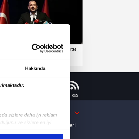
bzonspor
02 Mayıs 2026 | Cumartesi
Hakkında
ılmaktadır.
Instagram
Flipboard
Youtube
RSS
DAHA FAZLA
ızda sizlere daha iyi reklam
duğunu ve sizlere en iyi
e Yamal'dan Dünya Kupası zaferi
liyetlerimizi karşılamak
ı dikkat çeken davranış