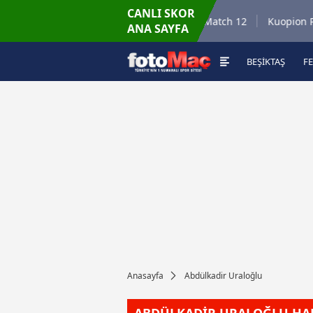
CANLI SKOR
6.8.2026 - Per
r Match 35
Winner Match 12
Kuopion Pallos
ANA SAYFA
16:00
BEŞİKTAŞ
F
Anasayfa
Abdülkadir Uraloğlu