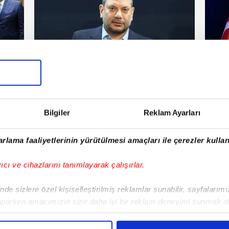
Trabzonspor
Tra
rşamba
07 Mayıs 2026 | Perşembe
Bilgiler
Reklam Ayarları
E!
rlama faaliyetlerinin yürütülmesi amaçları ile çerezler kullan
iPhone
Android
iPad
Facebook
X
NSosyal
yıcı ve cihazlarını tanımlayarak çalışırlar.
de sizlere özel kişiselleştirilmiş reklamlar sunabilir, sayfalarım
aparken amacımızın size daha iyi bir reklam deneyimi sunmak ol
Fenerbahçe'de sürpriz ayrılık ihtimali!
Lamin
imizden gelen çabayı gösterdiğimizi ve bu noktada, reklamların ma
Devre arasında gelmişti
sonras
olduğunu sizlere hatırlatmak isteriz.