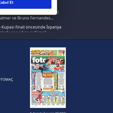
abul Et
nın en büyüğü İspanya!
ar gösterilmeyecektir."
saray transferi böyle bitirecek!
almer ve Bruno Fernandes...
çerezler kullanılmaktadır. Bu
Kupası finali öncesinde İspanya
u hizmetlerinin sunulması
sinde can sıkan gelişme!
i ve sizlere yönelik
nılacaktır.
FIFA Dünya Kupası'nı kazanana
yonluk yüzüğü verilecek
kin detaylı bilgi için Ayarlar
n Crespo, Meksika Ligi
rinden Atlas'ın yeni teknik
örü oldu
ak ve sitemizde ilgili
OTOMAÇ