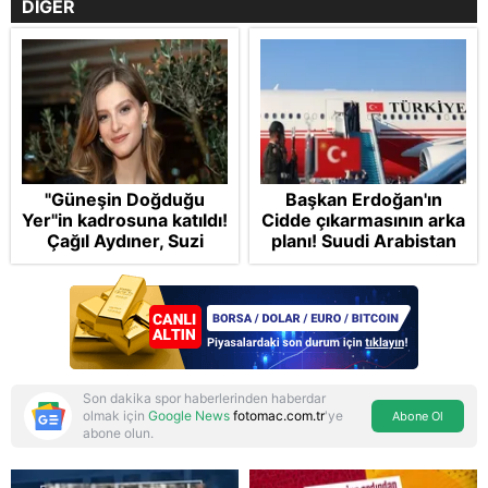
DİĞER
"Güneşin Doğduğu
Başkan Erdoğan'ın
Yer"in kadrosuna katıldı!
Cidde çıkarmasının arka
Çağıl Aydıner, Suzi
planı! Suudi Arabistan
karakteriyle geliyor
ve Pakistan'la Mekke
Anlaşması: "Tel Aviv için
'ölümcül ittifak"
Son dakika spor haberlerinden haberdar
olmak için
Google News
fotomac.com.tr
'ye
Abone Ol
abone olun.