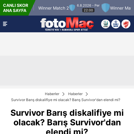
CANLI SKOR
6.8.2026 - Per
r Match 12
Winner Match 2
Winner Match 3
ANA SAYFA
22:00
Haberler
Haberler
Survivor Barış diskalifiye mi olacak? Barış Survivor'dan elendi mi?
Survivor Barış diskalifiye mi
olacak? Barış Survivor'dan
elendi mi?