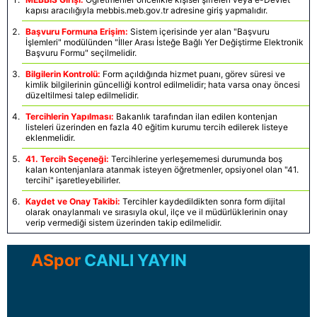
kapısı aracılığıyla mebbis.meb.gov.tr adresine giriş yapmalıdır.
Başvuru Formuna Erişim:
Sistem içerisinde yer alan "Başvuru
İşlemleri" modülünden "İller Arası İsteğe Bağlı Yer Değiştirme Elektronik
Başvuru Formu" seçilmelidir.
Bilgilerin Kontrolü:
Form açıldığında hizmet puanı, görev süresi ve
kimlik bilgilerinin güncelliği kontrol edilmelidir; hata varsa onay öncesi
düzeltilmesi talep edilmelidir.
Tercihlerin Yapılması:
Bakanlık tarafından ilan edilen kontenjan
listeleri üzerinden en fazla 40 eğitim kurumu tercih edilerek listeye
eklenmelidir.
41. Tercih Seçeneği:
Tercihlerine yerleşememesi durumunda boş
kalan kontenjanlara atanmak isteyen öğretmenler, opsiyonel olan "41.
tercihi" işaretleyebilirler.
Kaydet ve Onay Takibi:
Tercihler kaydedildikten sonra form dijital
olarak onaylanmalı ve sırasıyla okul, ilçe ve il müdürlüklerinin onay
verip vermediği sistem üzerinden takip edilmelidir.
ASpor
CANLI YAYIN