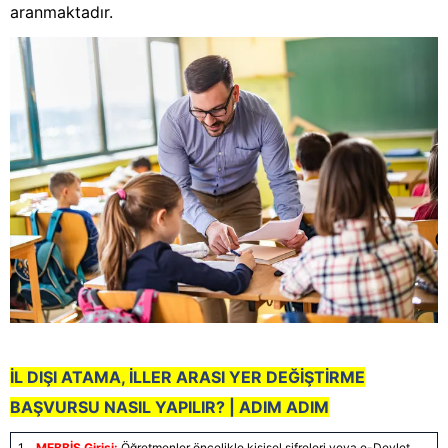
aranmaktadır.
İL DIŞI ATAMA, İLLER ARASI YER DEĞİŞTİRME
BAŞVURSU NASIL YAPILIR? | ADIM ADIM
MEBBİS Girişi:
Öğretmenler öncelikle kişisel şifreleri veya e-Devlet