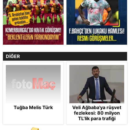
DİĞER
Tuğba Melis Türk
Veli Ağbaba'ya rüşvet
fezlekesi: 80 milyon
TL’lik para trafiği
dosyada! CHP’li
belediyeleri haraca