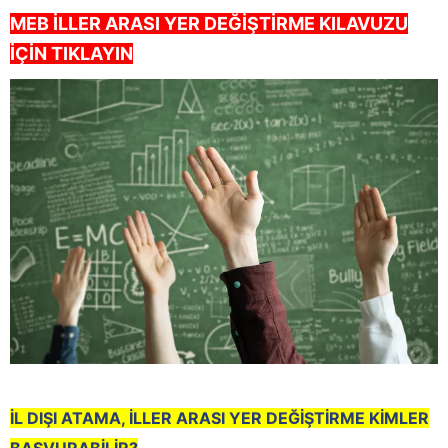
MEB İLLER ARASI YER DEĞİŞTİRME KILAVUZU
İÇİN TIKLAYIN
İL DIŞI ATAMA, İLLER ARASI YER DEĞİŞTİRME KİMLER