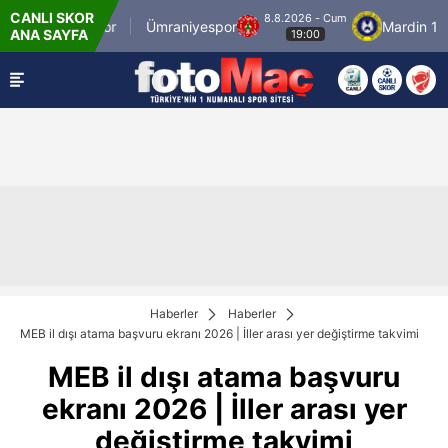
CANLI SKOR
8.8.2026 - Cum
stanbulspor
Ümraniyespor
Mardin 1969 Sp
ANA SAYFA
19:00
Haberler
Haberler
MEB il dışı atama başvuru ekranı 2026 | İller arası yer değiştirme takvimi
MEB il dışı atama başvuru
ekranı 2026 | İller arası yer
değiştirme takvimi