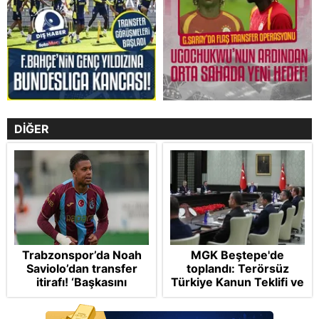
DİĞER
Trabzonspor’da Noah
MGK Beştepe'de
Saviolo’dan transfer
toplandı: Terörsüz
itirafı! ‘Başkasını
Türkiye Kanun Teklifi ve
izlemeye geldi’
bölgesel güvenlik
başlıkları masada