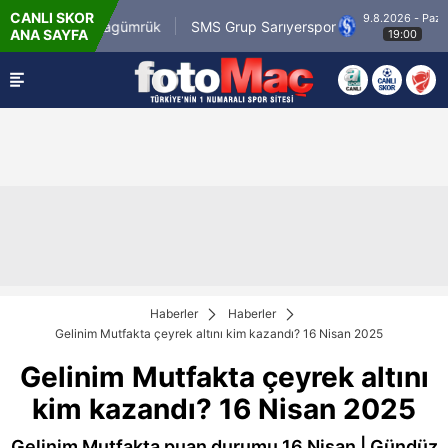
CANLI SKOR
9.8.2026 - Paz
.com.tr Karagümrük
SMS Grup Sarıyerspor
Mu
ANA SAYFA
19:00
Haberler
Haberler
Gelinim Mutfakta çeyrek altını kim kazandı? 16 Nisan 2025
Gelinim Mutfakta çeyrek altını
kim kazandı? 16 Nisan 2025
Gelinim Mutfakta puan durumu 16 Nisan | Gündüz