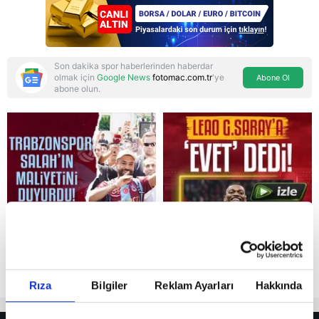
Son dakika spor haberlerinden haberdar
olmak için
Google News
fotomac.com.tr
'ye
Abone Ol
abone olun.
Reddet
Rıza
Bilgiler
Reklam Ayarları
Hakkında