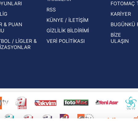
OYUNLARI
FOTOMAÇ 
Beşiktaş'ın UEFA Avrupa Ligi'nde 3. Ön
oldu
RSS
Eleme Turu muhtemel rakipleri belli oldu!
LİG
KARİYER
KÜNYE / İLETİŞİM
R & PUAN
BUGÜNKÜ 
MU
GİZLİLİK BİLDİRİMİ
BİZE
BOL / LİGLER &
VERİ POLİTİKASI
ULAŞIN
İZASYONLAR