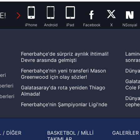
E!
iPhone
Android
iPad
Facebook
X
NSosyal
Fenerbahçe'de sürpriz ayrılık ihtimali!
Lamin
Devre arasında gelmişti
sonras
Fenerbahçe'nin yeni transferi Mason
Dünya
eri
Greenwood için olay sözler!
Galata
erleri
Galatasaray'da rota yeniden Thiago
Cole P
Almada!
berleri
Dünya 
Fenerbahçe'nin Şampiyonlar Ligi'nde
cephe
muhtemel rakibi belli oldu! Gornik
2026 
Zabrze'yi elerlerse...
şampi
İspanya-Arjantin finalinin ardından dış
Herna
 / DİĞER
BASKETBOL / MİLLİ
GALERİLER
basından gündem olan manşetler!
ekiple
TAKIMLAR