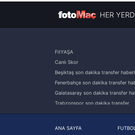
HER YERD
FitYAŞA
Canlı Skor
Beşiktaş son dakika transfer haberl
Fenerbahçe son dakika transfer hab
Galatasaray son dakika transfer ha
Trabzonspor son dakika transfer
haberleri
Trendyol Süper Lig haberleri
ANA SAYFA
FUTBOL
Ziraat Türkiye Kupası haberleri