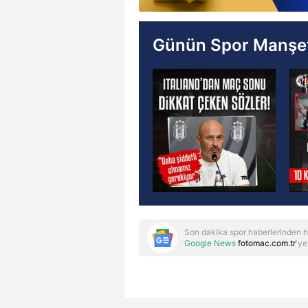
Günün Spor Manşet
Son dakika spor haberlerinden h
Google News
fotomac.com.tr
'ye