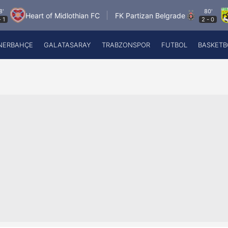
80'
Heart of Midlothian FC
FK Partizan Belgrade
Tob
2
-
0
NERBAHÇE
GALATASARAY
TRABZONSPOR
FUTBOL
BASKETB
Beşiktaş
A
Fenerbahçe
A
Galatasaray
A
Trabzonspor
A
Futbol
A
Basketbol
Ziraat Türkiye Kupası
DİZİ
Diğer Sporlar