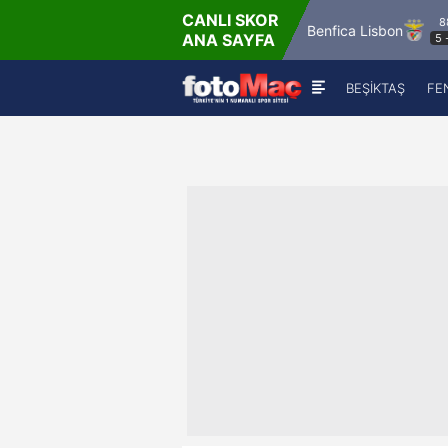
CANLI SKOR
90'
88'
FC Salzburg
Pafos FC
Benfica Lisbon
ANA SAYFA
1
-
0
5
-
1
BEŞİKTAŞ
FE