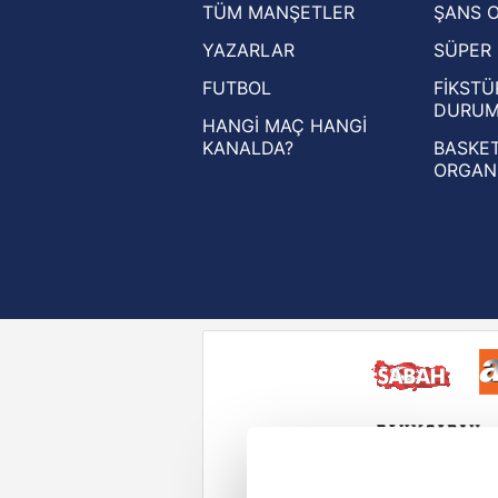
TÜM MANŞETLER
ŞANS 
UEFA Şampiyonlar Ligi haberleri
YAZARLAR
SÜPER 
UEFA Avrupa Ligi haberleri
FUTBOL
FİKSTÜ
UEFA Konferans Ligi haberleri
DURU
HANGİ MAÇ HANGİ
KANALDA?
BASKET
ORGAN
Reddet