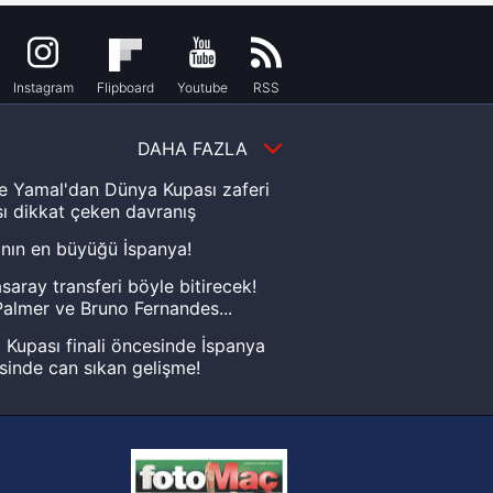
Instagram
Flipboard
Youtube
RSS
DAHA FAZLA
e Yamal'dan Dünya Kupası zaferi
ı dikkat çeken davranış
nın en büyüğü İspanya!
saray transferi böyle bitirecek!
almer ve Bruno Fernandes...
Kupası finali öncesinde İspanya
sinde can sıkan gelişme!
FIFA Dünya Kupası'nı kazanana
yonluk yüzüğü verilecek
n Crespo, Meksika Ligi
rinden Atlas'ın yeni teknik direktörü