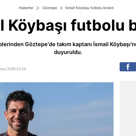
Haberler
Göztepe
İsmail Köybaşı futbolu bıraktı
l Köybaşı futbolu b
plerinden Göztepe'de takım kaptanı İsmail Köybaşı'nın
duyuruldu.
emmuz 2026 22:54