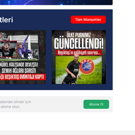
leri
Tüm Manşetler
aberdar olmak için
Abone Ol
 abone olun.