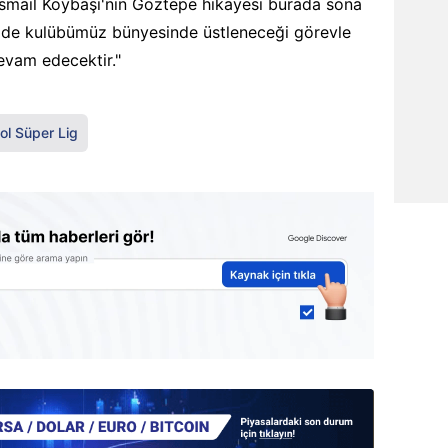
. İsmail Köybaşı'nın Göztepe hikayesi burada sona
mde kulübümüz bünyesinde üstleneceği görevle
evam edecektir."
ol Süper Lig