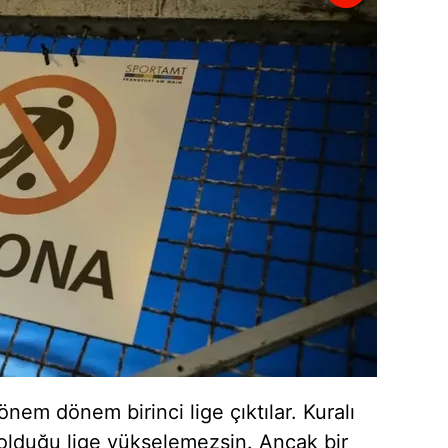
 çerezlerle ilgili bilgi almak için lütfen
tıklayınız
.
nem dönem birinci lige çıktılar. Kuralı
 olduğu lige yükselemezsin. Ancak bir