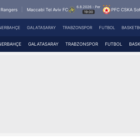
6.8.2026 - Per
Maccabi Tel Aviv FC
PFC CSKA Sofia
FK Jab
19:00
NERBAHÇE
GALATASARAY
TRABZONSPOR
FUTBOL
BASKETB
Beşiktaş
A
Fenerbahçe
A
NERBAHÇE
GALATASARAY
TRABZONSPOR
FUTBOL
BAS
Galatasaray
A
Trabzonspor
A
Futbol
A
Basketbol
Ziraat Türkiye Kupası
DİZİ
Diğer Sporlar