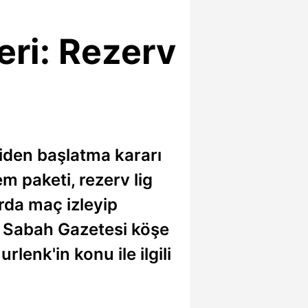
eri: Rezerv
niden başlatma kararı
m paketi, rezerv lig
rda maç izleyip
. Sabah Gazetesi köşe
lenk'in konu ile ilgili