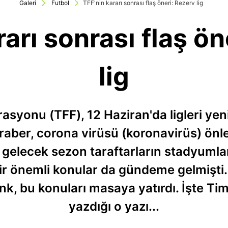
Galeri
Futbol
TFF'nin kararı sonrası flaş öneri: Rezerv lig
rarı sonrası flaş ön
lig
asyonu (TFF), 12 Haziran'da ligleri ye
raber, corona virüsü (koronavirüs) önle
e gelecek sezon taraftarların stadyumla
r önemli konular da gündeme gelmişti
k, bu konuları masaya yatırdı. İşte Timur
yazdığı o yazı...