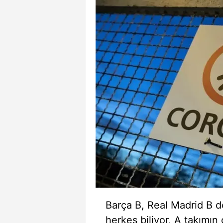
mevzuata uygun olarak kullanılan
Barça B, Real Madrid B dö
herkes biliyor, A takımın