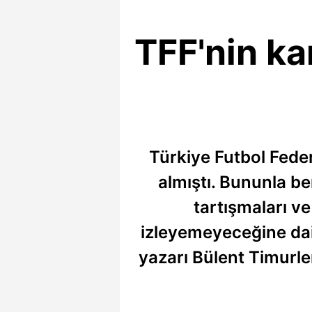
TFF'nin ka
Türkiye Futbol Feder
almıştı. Bununla be
tartışmaları v
izleyemeyeceğine dai
yazarı Bülent Timurlen