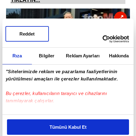
Reddet
Rıza
Bilgiler
Reklam Ayarları
Hakkında
"Sitelerimizde reklam ve pazarlama faaliyetlerinin
yürütülmesi amaçları ile çerezler kullanılmaktadır.
Bu çerezler, kullanıcıların tarayıcı ve cihazlarını
Mukavelesinin feshi için başkan Göksel
tanımlayarak çalışırlar.
Gümüşdağ'la görüşecek olan Medipol
Başakşehir teknik direktörü Abdullah Avcı,
Bu çerezlere izin vermeniz halinde sizlere özel
turuncu lacivertli kulübü ikna ettikten sonra
kişiselleştirilmiş reklamlar sunabilir, sayfalarımızda sizlere
Beşiktaş'a imza atacak.
Tümünü Kabul Et
daha iyi reklam deneyimi yaşatabiliriz. Bunu yaparken