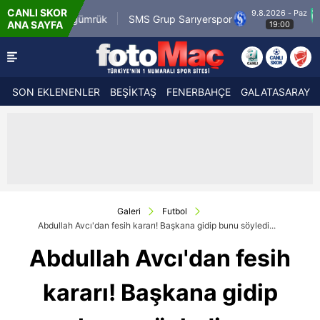
CANLI SKOR
9.8.2026 - Paz
.tr Karagümrük
SMS Grup Sarıyerspor
Muğla
ANA SAYFA
19:00
SON EKLENENLER
BEŞİKTAŞ
FENERBAHÇE
GALATASARAY
Galeri
Futbol
Abdullah Avcı'dan fesih kararı! Başkana gidip bunu söyledi...
Abdullah Avcı'dan fesih
kararı! Başkana gidip