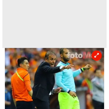
Çerezlere ilişkin tercihlerinizi aşağıda yer alan panel
vasıtasıyla belirleyebilirsiniz. Çerezlere ilişkin detaylı bilgi
için Ayarlar butonuna tıklayabilir,
Çerez Bilgilendirme
Metnimizi
ziyaret edebilirsiniz.
6698 sayılı Kişisel Verilerin Korunması Kanunu uyarınca
hazırlanmış Aydınlatma Metnimizi okumak ve sitemizde
ilgili mevzuata uygun olarak kullanılan çerezlerle ilgili bilgi
almak için lütfen
tıklayınız
.