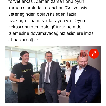
forvet arkası. Zaman zaman onu oyun
Çerezlere ilişkin tercihlerinizi aşağıda yer alan panel
kurucu olarak da kullandılar. 'Gol ve asist'
vasıtasıyla belirleyebilirsiniz. Çerezlere ilişkin detaylı bilgi
yeteneğinden dolayı kaleden fazla
için Ayarlar butonuna tıklayabilir,
Çerez Bilgilendirme
uzaklaştırılmamasında fayda var. Oyun
Metnimizi
ziyaret edebilirsiniz.
zekası onu hem gole götürür hem de
izlemesine doyamayacağınız asistlere imza
6698 sayılı Kişisel Verilerin Korunması Kanunu uyarınca
atmasını sağlar.
hazırlanmış Aydınlatma Metnimizi okumak ve sitemizde
ilgili mevzuata uygun olarak kullanılan çerezlerle ilgili bilgi
almak için lütfen
tıklayınız
.