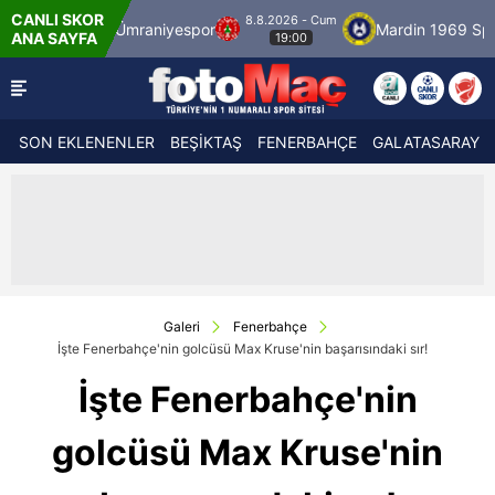
CANLI SKOR
8.8.2026 - Cum
Ümraniyespor
Mardin 1969 Spor
Özbelsa
ANA SAYFA
19:00
SON EKLENENLER
BEŞİKTAŞ
FENERBAHÇE
GALATASARAY
Galeri
Fenerbahçe
İşte Fenerbahçe'nin golcüsü Max Kruse'nin başarısındaki sır!
İşte Fenerbahçe'nin
golcüsü Max Kruse'nin