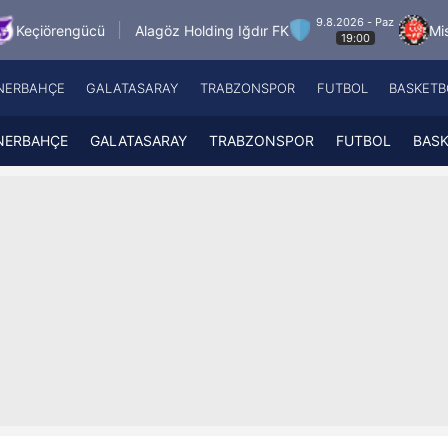
9.8.2026 - Paz
Alagöz Holding Iğdır FK
Misirli.com.tr Karag
19:00
NERBAHÇE
GALATASARAY
TRABZONSPOR
FUTBOL
BASKETB
Beşiktaş
A
Fenerbahçe
A
NERBAHÇE
GALATASARAY
TRABZONSPOR
FUTBOL
BAS
Galatasaray
A
Trabzonspor
A
Futbol
A
Basketbol
Ziraat Türkiye Kupası
DİZİ
Diğer Sporlar