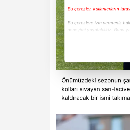
Bu çerezler, kullanıcıların tara
Bu çerezlere izin vermeniz halin
deneyimi yaşatabiliriz. Bunu y
içerikleri sunabilmek adına el
noktasında tek gelir kalemimiz 
Her halükârda, kullanıcılar, bu 
Sizlere daha iyi bir hizmet sun
çerezler vasıtasıyla çeşitli kiş
Önümüzdeki sezonun şam
amacıyla kullanılmaktadır. Diğer
kolları sıvayan sarı-lacive
reklam/pazarlama faaliyetlerinin
kaldıracak bir ismi takım
Çerezlere ilişkin tercihlerinizi 
butonuna tıklayabilir,
Çerez Bi
6698 sayılı Kişisel Verilerin 