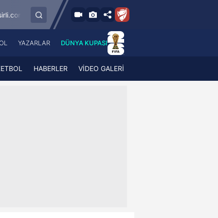
9.8.2026 - Paz
ümrük
SMS Grup Sarıyerspor
Muğlaspor
19:00
OL
YAZARLAR
DÜNYA KUPASI
 Haber
A Haber Radyo
 Spor
A Spor Radyo
KETBOL
HABERLER
VİDEO GALERİ
TV
A News Radio
2TV
Radyo Turkuvaz
para
Turkuvaz Romantik
Turkuvaz Efsane
Vav Tv
Radyo Soft
Radyo Energy
Turkuvaz Anadolu