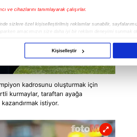
yıcı ve cihazlarını tanımlayarak çalışırlar.
de sizlere özel kişiselleştirilmiş reklamlar sunabilir, sayfalarım
aparken amacımızın size daha iyi bir reklam deneyimi sunmak ol
imizden gelen çabayı gösterdiğimizi ve bu noktada, reklamların ma
olduğunu sizlere hatırlatmak isteriz.
Kişiselleştir
çerezlere izin vermedikleri takdirde, kullanıcılara hedefli reklaml
abilmek için İnternet Sitemizde kendimize ve üçüncü kişilere ait 
isel verileriniz işlenmekte olup gerekli olan çerezler bilgi toplum
piyon kadrosunu oluşturmak için
 çerezler, sitemizin daha işlevsel kılınması ve kişiselleştirilmes
rtli kurmaylar, taraftarı ayağa
 yapılması, amaçlarıyla sınırlı olarak açık rızanız dahilinde kulla
a kazandırmak istiyor.
aşağıda yer alan panel vasıtasıyla belirleyebilirsiniz. Çerezlere iliş
lgilendirme Metnimizi
ziyaret edebilirsiniz.
Korunması Kanunu uyarınca hazırlanmış Aydınlatma Metnimizi okum