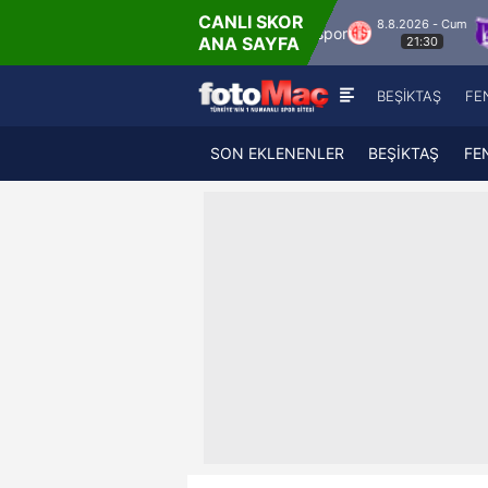
CANLI SKOR
8.8.2026 - Cum
por
Hesap.com Antalyaspor
Keçiörengücü
ANA SAYFA
21:30
BEŞİKTAŞ
FE
SON EKLENENLER
BEŞİKTAŞ
FE