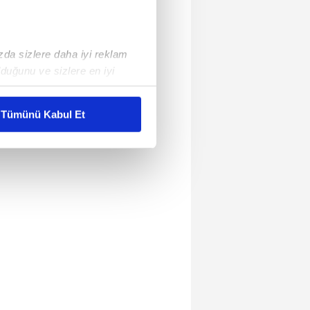
ızda sizlere daha iyi reklam
duğunu ve sizlere en iyi
liyetlerimizi karşılamak
Tümünü Kabul Et
ar gösterilmeyecektir."
çerezler kullanılmaktadır. Bu
u hizmetlerinin sunulması
i ve sizlere yönelik
nılacaktır.
kin detaylı bilgi için Ayarlar
ak ve sitemizde ilgili