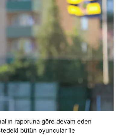
 çerezlerle ilgili bilgi almak için lütfen
tıklayınız
.
nal'ın raporuna göre devam eden
istedeki bütün oyuncular ile