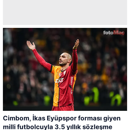
Cimbom, İkas Eyüpspor forması giyen
milli futbolcuyla 3.5 yıllık sözleşme