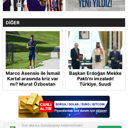
DİĞER
Marco Asensio ile İsmail
Başkan Erdoğan Mekke
Kartal arasında kriz var
Paktı'nı imzaladı!
mı? Murat Özbostan
Türkiye, Suudi
analiz etti: Egoları da
Arabistan ve
yönetmelisiniz
Pakistan'dan stratejik
güvenlik adımı:
Anlaşmanın tüm
detayları
Son dakika Galatasaray haberlerinden