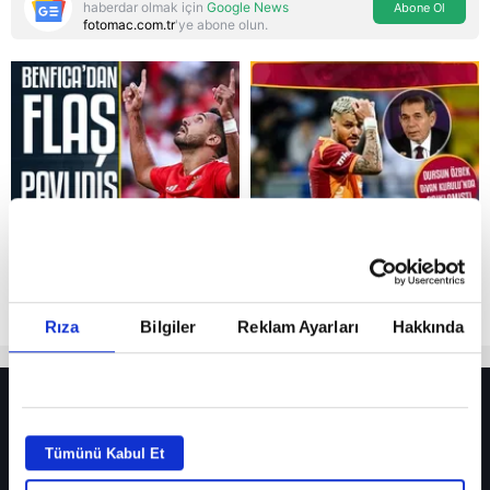
haberdar olmak için
Google News
Abone Ol
fotomac.com.tr
'ye abone olun.
Reddet
Rıza
Bilgiler
Reklam Ayarları
Hakkında
HER YERDE!
Fenerbahçe’de sürpriz ayrılık ihtimali! Devre arasında gelmişti
Tümünü Kabul Et
Fenerbahçe’nin yeni transferi Mason Greenwood için olay sözler!