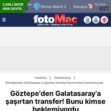
CANLI SKOR
Per
7.8.2026 - Cum
Winner Match 3
Boluspor
Manisa FK
ANA SAYFA
21:30
Haberler
Galatasaray
Göztepe'den Galatasaray'a şaşırtan transfer! Bunu kimse beklemiyordu
Göztepe'den Galatasaray'a
şaşırtan transfer! Bunu kimse
beklemiyordu