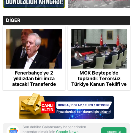
DİĞER
Fenerbahçe'ye 2
MGK Beştepe'de
yıldızdan biri imza
toplandı: Terörsüz
atacak! Transferde
Türkiye Kanun Teklifi ve
golcü harekatı...
bölgesel güvenlik
başlıkları masada
Son dakika Galatasaray haberlerinden
haberdar olmak için
Google News
Abone Ol