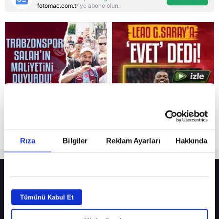
fotomac.com.tr
'ye abone olun.
Reddet
Rıza
Bilgiler
Reklam Ayarları
Hakkında
HER YERDE!
Fenerbahçe’de sürpriz ayrılık ihtimali! Devre arasında gelmişti
Tümünü Kabul Et
Fenerbahçe’nin yeni transferi Mason Greenwood için olay sözler!