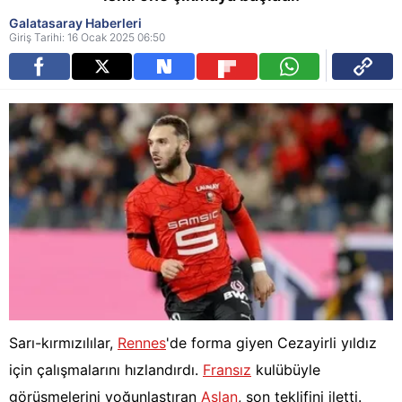
Galatasaray Haberleri
Giriş Tarihi: 16 Ocak 2025 06:50
Sarı-kırmızılılar,
Rennes
'de forma giyen Cezayirli yıldız
için çalışmalarını hızlandırdı.
Fransız
kulübüyle
görüşmelerini yoğunlaştıran
Aslan
, son teklifini iletti.