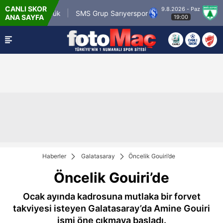
CANLI SKOR
9.8.2026 - Paz
.tr Karagümrük
SMS Grup Sarıyerspor
Muğla
ANA SAYFA
19:00
Haberler
Galatasaray
Öncelik Gouiri’de
Öncelik Gouiri’de
Ocak ayında kadrosuna mutlaka bir forvet
takviyesi isteyen Galatasaray’da Amine Gouiri
ismi öne çıkmaya başladı.